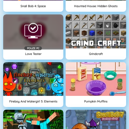
Snail Bob 4: Space
Haunted House: Hidden Ghosts
POUZE PC
Love Tester
Grindcraft
Fireboy And Watergirl 5: Elements
Pumpkin Muffins