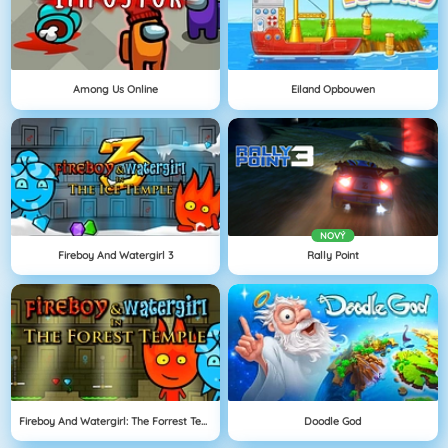
Among Us Online
Eiland Opbouwen
NOVÝ
Fireboy And Watergirl 3
Rally Point
Fireboy And Watergirl: The Forrest Temple
Doodle God