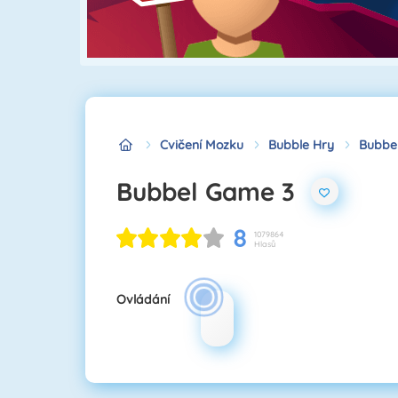
Cvičení Mozku
Bubble Hry
Bubbe
Bubbel Game 3
8
1079864
Hlasů
Ovládání