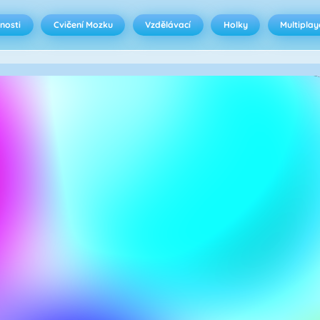
nosti
Cvičení Mozku
Vzdělávací
Holky
Multiplay