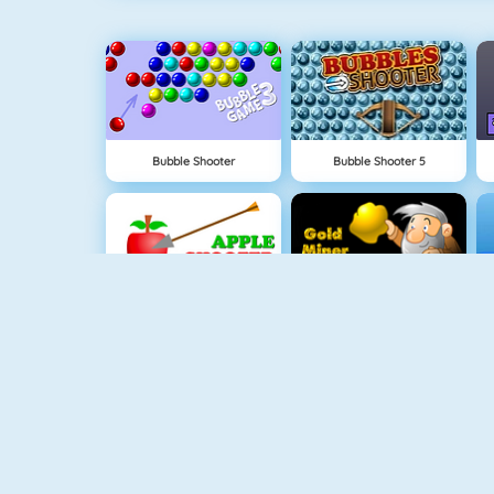
Bubble Shooter
Bubble Shooter 5
Appel Schieten
Goudzoeker 1
Spider Solitaire
Krismas Tiles