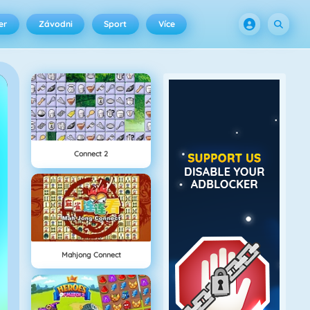
er
Závodni
Sport
Více
Connect 2
Mahjong Connect