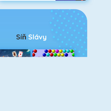
Síň
Slávy
rescent Solitaire 3
Bubble Shooter