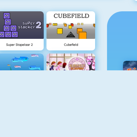
Super Stapelaar 2
Cubefield
Fishy 1
Flirten Op School
C
Pac Xon Deluxe
Color Switch