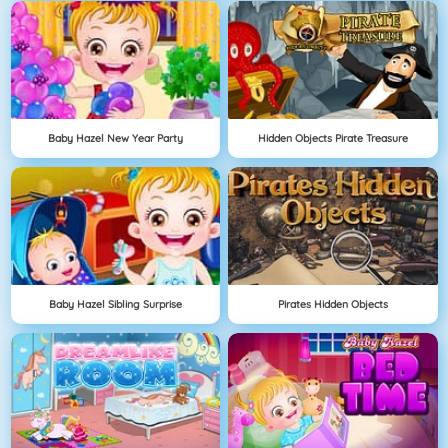
Baby Hazel New Year Party
Hidden Objects Pirate Treasure
Baby Hazel Sibling Surprise
Pirates Hidden Objects