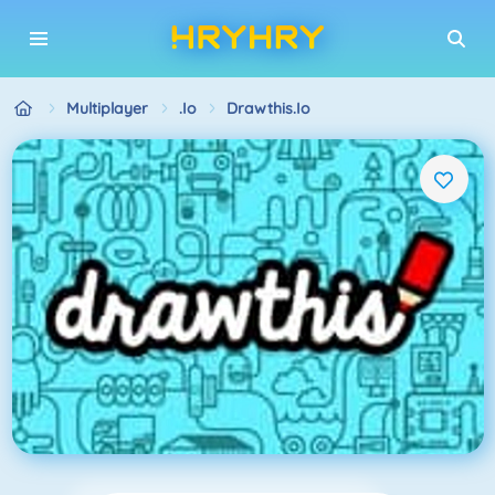
Multiplayer
.io
Drawthis.io