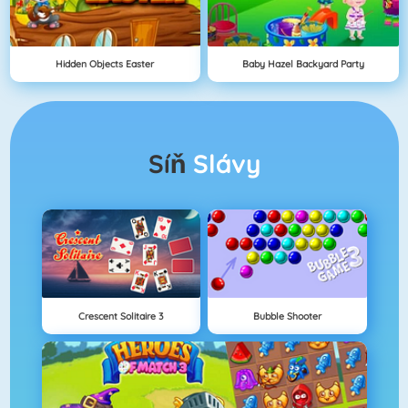
Hidden Objects Easter
Baby Hazel Backyard Party
Síň
Slávy
Crescent Solitaire 3
Bubble Shooter