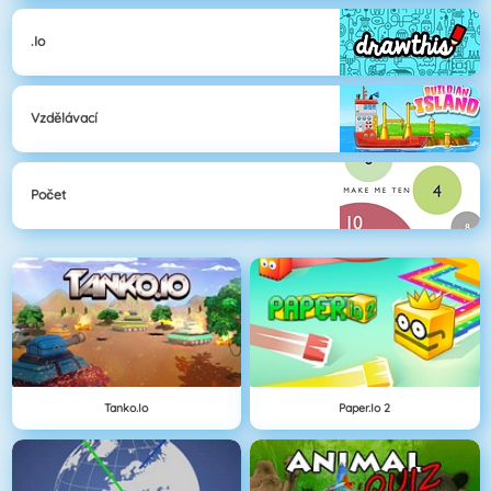
.io
Vzdělávací
Počet
Tanko.io
Paper.io 2