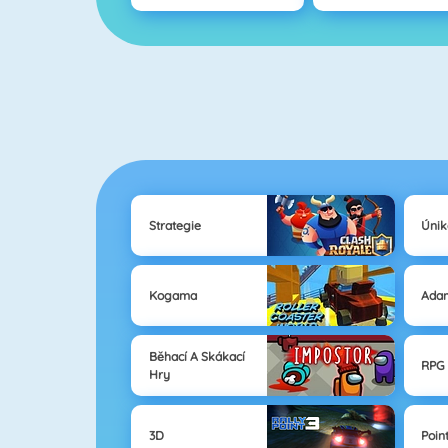
Strategie
Únik
Kogama
Ada
Běhací A Skákací
RPG
Hry
3D
Poin