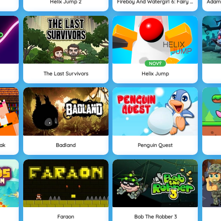
Helix Jump 2
Fireboy And Watergirl 6: Fairy Tales
NOVÝ
The Last Survivors
Helix Jump
eak
Badland
Penguin Quest
Faraon
Bob The Robber 3