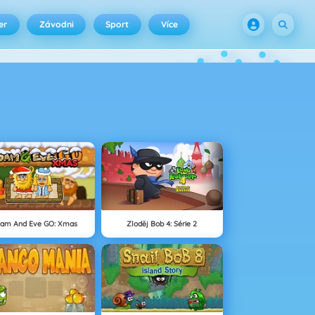
er
Závodni
Sport
Více
am And Eve GO: Xmas
Zloděj Bob 4: Série 2