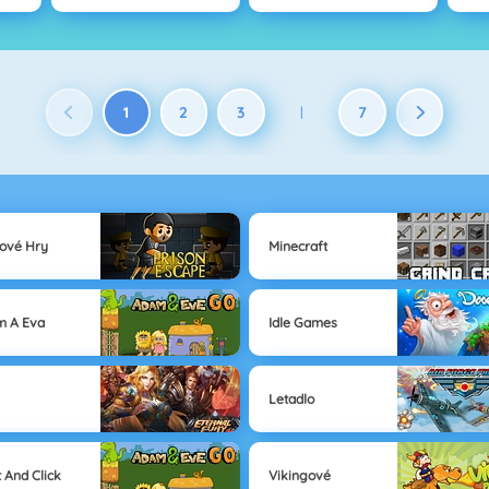
1
2
3
7
|
ové Hry
Minecraft
m A Eva
Idle Games
Letadlo
t And Click
Vikingové