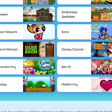
Sinterklaas
oween
Spelletjes
oon Network
Sonic
ová Místnost
Disney Channel
konoční Hry
Ben 10
sday
Mobilní Hry