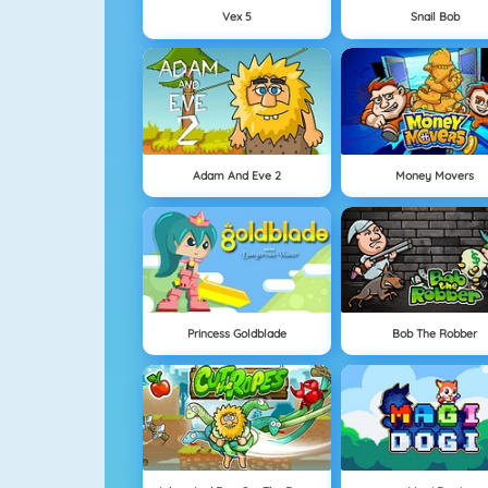
Vex 5
Snail Bob
Adam And Eve 2
Money Movers
Princess Goldblade
Bob The Robber