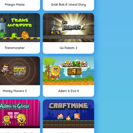
Mango Mania
Snail Bob 8: Island Story
Transmorpher
Go Robots 2
Money Movers 3
Adam A Eva 4