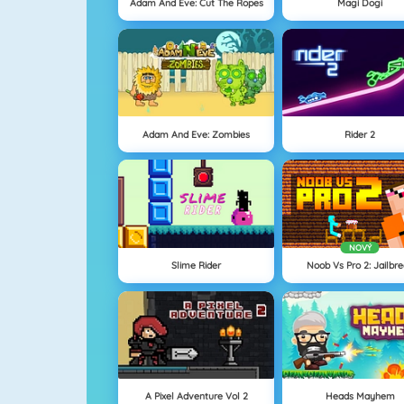
Adam And Eve: Cut The Ropes
Magi Dogi
Adam And Eve: Zombies
Rider 2
NOVÝ
Slime Rider
Noob Vs Pro 2: Jailbr
A Pixel Adventure Vol 2
Heads Mayhem