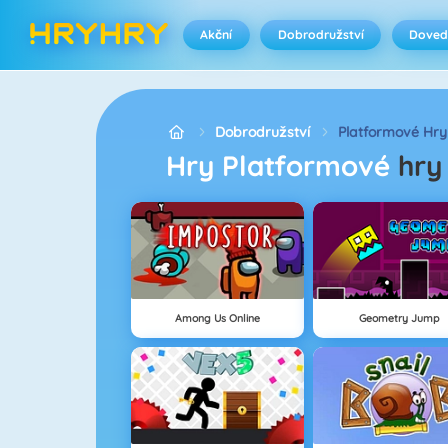
Akční
Dobrodružství
Doved
Dobrodružství
Platformové Hry
Hry Platformové
hry
Among Us Online
Geometry Jump