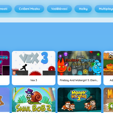
nosti
Cvičení Mozku
Vzdělávací
Holky
Multiplay
Vex 3
Fireboy And Watergirl 5: Elements
Ad