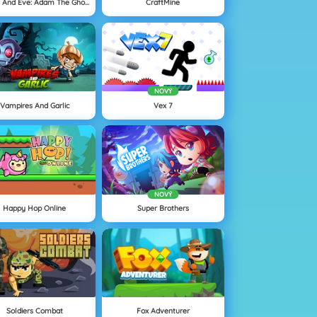
Adam And Eve: Adam The Ghost
CraftMine
NOVÝ
Vampires And Garlic
Vex 7
NOVÝ
Happy Hop Online
Super Brothers
Soldiers Combat
Fox Adventurer