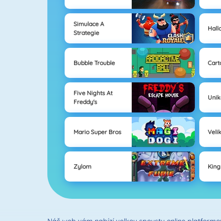
Simulace A
Hall
Strategie
Bubble Trouble
Cart
Five Nights At
Unik
Freddy's
Mario Super Bros
Veli
Zylom
King