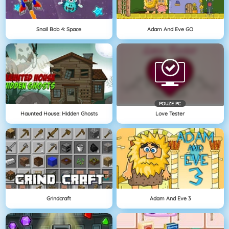
Snail Bob 4: Space
Adam And Eve GO
POUZE PC
Haunted House: Hidden Ghosts
Love Tester
Grindcraft
Adam And Eve 3