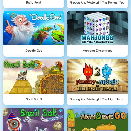
Rally Point
Fireboy And Watergirl: The Forrest Temple
Doodle God
Mahjong Dimensions
Snail Bob 3
Fireboy And Watergirl: The Light Temple