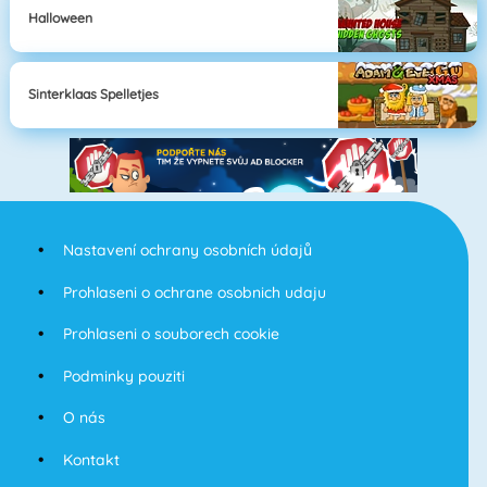
Halloween
Sinterklaas Spelletjes
Nastavení ochrany osobních údajů
Prohlaseni o ochrane osobnich udaju
Prohlaseni o souborech cookie
Podminky pouziti
O nás
Kontakt