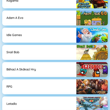
Kogama
Adam A Eva
Idle Games
Snail Bob
Běhací A Skákací Hry
RPG
Letadlo