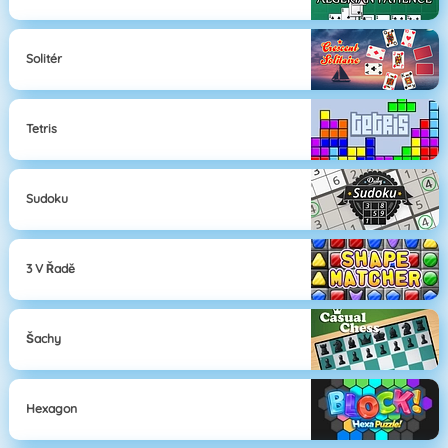
Solitér
Tetris
Sudoku
3 V Řadě
Šachy
Hexagon