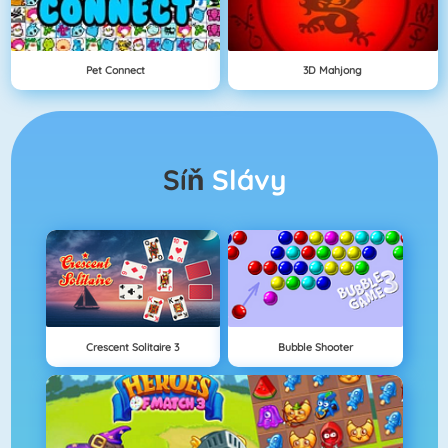
Pet Connect
3D Mahjong
Síň
Slávy
Crescent Solitaire 3
Bubble Shooter