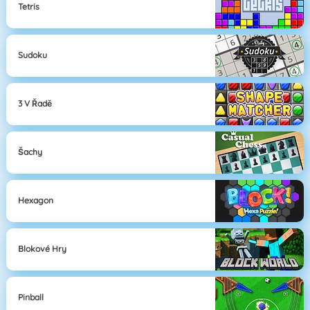
Tetris
Sudoku
3 V Řadě
Šachy
Hexagon
Blokové Hry
Pinball