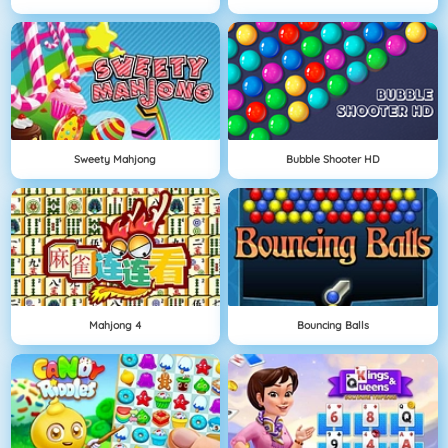
Sweety Mahjong
Bubble Shooter HD
Mahjong 4
Bouncing Balls