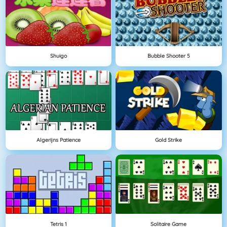
Shuigo
Bubble Shooter 5
Algerijns Patience
Gold Strike
Tetris 1
Solitaire Game