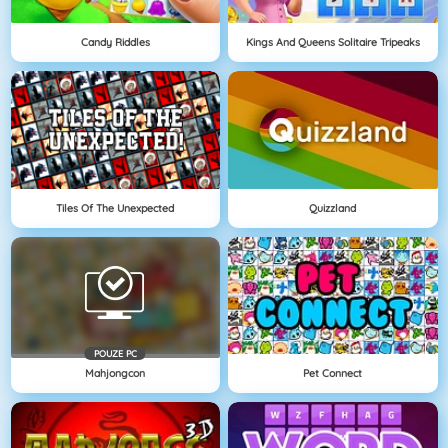
Candy Riddles
Kings And Queens Solitaire Tripeaks
Tiles Of The Unexpected
Quizzland
POUZE PC
Mahjongcon
Pet Connect