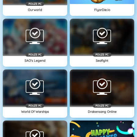
POUZE PC
Ourworld
FlyorDie.io
POUZE PC
POUZE PC
SAO's Legend
Seafight
POUZE PC
POUZE PC
World Of Warships
Drakensang Online