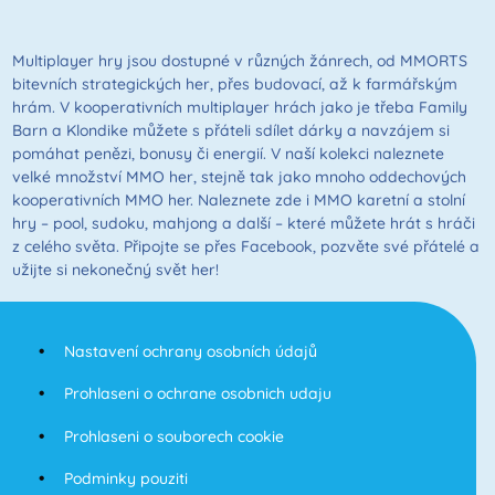
Multiplayer hry jsou dostupné v různých žánrech, od MMORTS
bitevních strategických her, přes budovací, až k farmářským
hrám. V kooperativních multiplayer hrách jako je třeba Family
Barn a Klondike můžete s přáteli sdílet dárky a navzájem si
pomáhat penězi, bonusy či energií. V naší kolekci naleznete
velké množství MMO her, stejně tak jako mnoho oddechových
kooperativních MMO her. Naleznete zde i MMO karetní a stolní
hry – pool, sudoku, mahjong a další – které můžete hrát s hráči
z celého světa. Připojte se přes Facebook, pozvěte své přátelé a
užijte si nekonečný svět her!
Nastavení ochrany osobních údajů
Prohlaseni o ochrane osobnich udaju
Prohlaseni o souborech cookie
Podminky pouziti