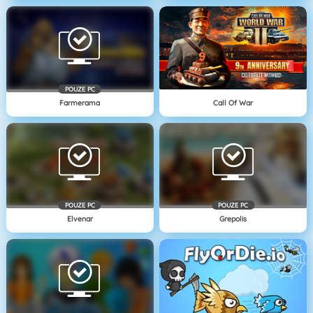
POUZE PC
Farmerama
Call Of War
POUZE PC
POUZE PC
Elvenar
Grepolis