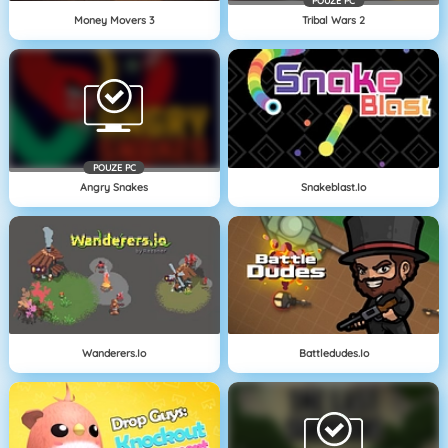
POUZE PC
Money Movers 3
Tribal Wars 2
POUZE PC
Angry Snakes
Snakeblast.io
Wanderers.io
Battledudes.io