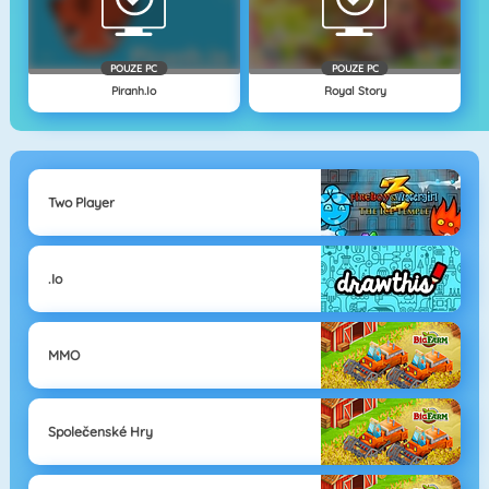
POUZE PC
POUZE PC
Piranh.io
Royal Story
Two Player
.io
MMO
Společenské Hry