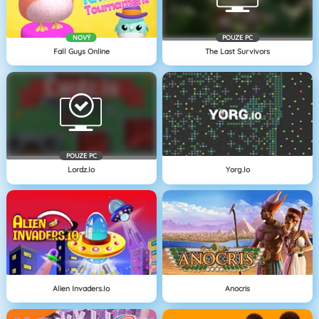
NOVÝ
POUZE PC
Fall Guys Online
The Last Survivors
POUZE PC
Lordz.io
Yorg.io
Alien Invaders.io
Anocris