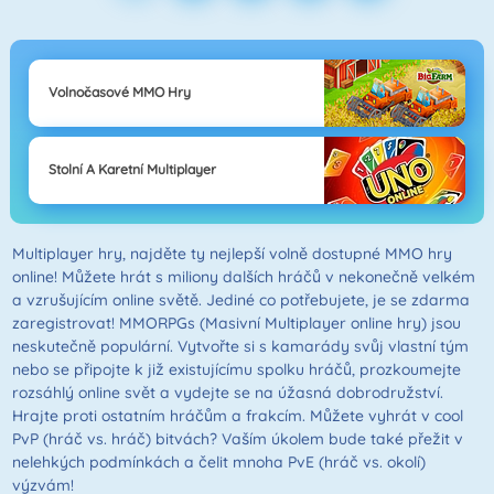
Volnočasové MMO Hry
Stolní A Karetní Multiplayer
Multiplayer hry, najděte ty nejlepší volně dostupné MMO hry
online! Můžete hrát s miliony dalších hráčů v nekonečně velkém
a vzrušujícím online světě. Jediné co potřebujete, je se zdarma
zaregistrovat! MMORPGs (Masivní Multiplayer online hry) jsou
neskutečně populární. Vytvořte si s kamarády svůj vlastní tým
nebo se připojte k již existujícímu spolku hráčů, prozkoumejte
rozsáhlý online svět a vydejte se na úžasná dobrodružství.
Hrajte proti ostatním hráčům a frakcím. Můžete vyhrát v cool
PvP (hráč vs. hráč) bitvách? Vaším úkolem bude také přežit v
nelehkých podmínkách a čelit mnoha PvE (hráč vs. okolí)
výzvám!