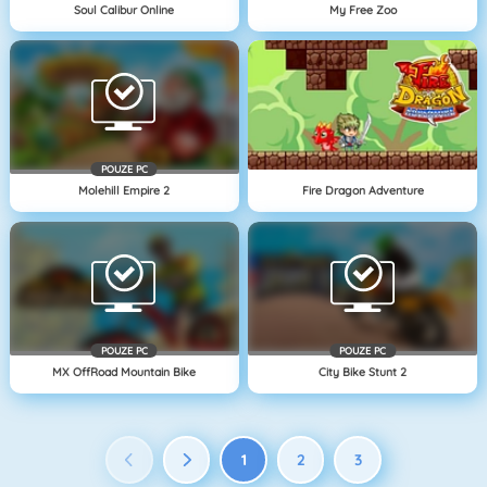
Soul Calibur Online
My Free Zoo
POUZE PC
Molehill Empire 2
Fire Dragon Adventure
POUZE PC
POUZE PC
MX OffRoad Mountain Bike
City Bike Stunt 2
1
2
3