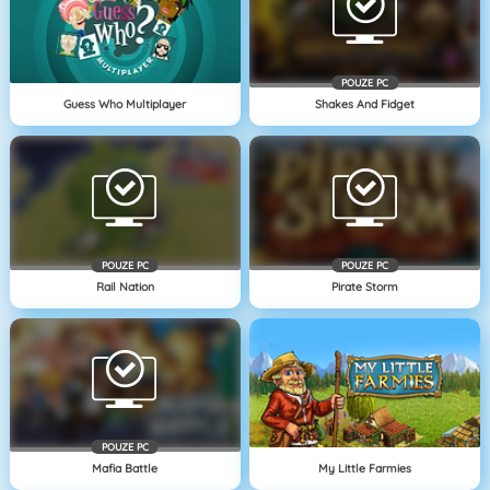
POUZE PC
Guess Who Multiplayer
Shakes And Fidget
POUZE PC
POUZE PC
Rail Nation
Pirate Storm
POUZE PC
Mafia Battle
My Little Farmies