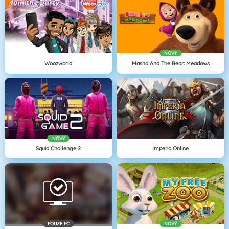
NOVÝ
Woozworld
Masha And The Bear: Meadows
NOVÝ
Squid Challenge 2
Imperia Online
POUZE PC
NOVÝ