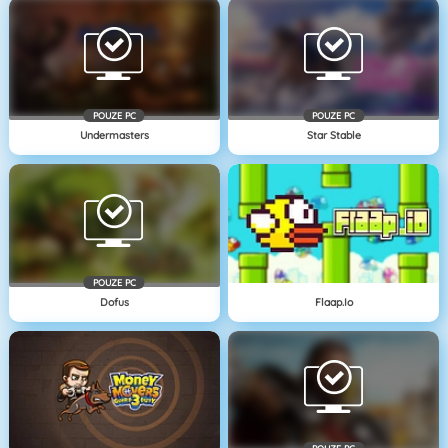
POUZE PC
POUZE PC
Undermasters
Star Stable
POUZE PC
Dofus
Flaap.io