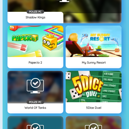
POUZE PC
Shadow Kings
Paper.io 2
My Sunny Resort
POUZE PC
World Of Tanks
5Dice Duel