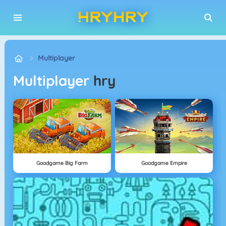
Multiplayer
Multiplayer
hry
Goodgame Big Farm
Goodgame Empire