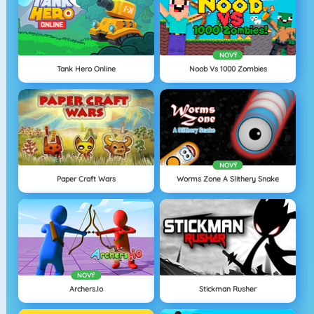
NOVÝ
Tank Hero Online
Noob Vs 1000 Zombies
NOVÝ
Paper Craft Wars
Worms Zone A Slithery Snake
NOVÝ
Archers.io
Stickman Rusher