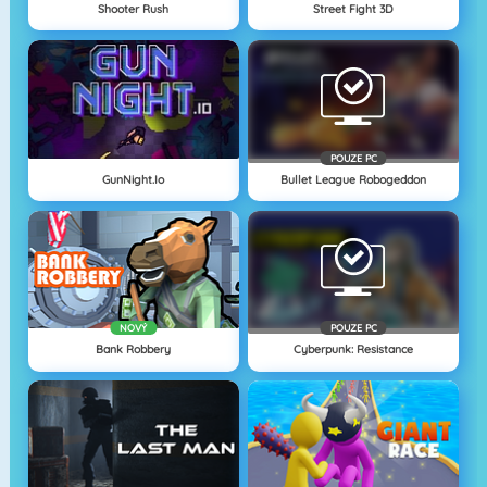
Shooter Rush
Street Fight 3D
POUZE PC
GunNight.io
Bullet League Robogeddon
NOVÝ
POUZE PC
Bank Robbery
Cyberpunk: Resistance