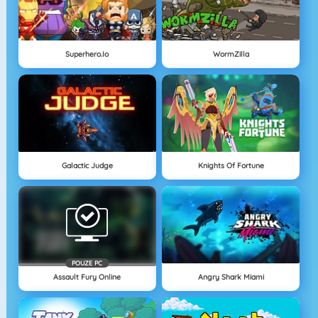
Superhero.io
WormZilla
Galactic Judge
Knights Of Fortune
POUZE PC
Assault Fury Online
Angry Shark Miami