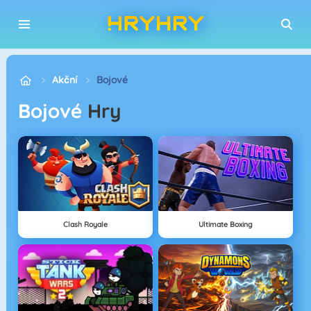
Akční
Bojové
Bojové
Hry
Clash Royale
Ultimate Boxing