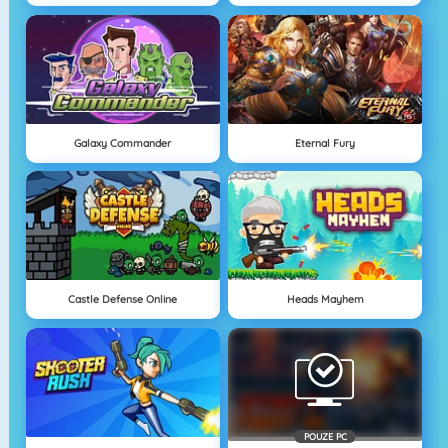
Galaxy Commander
Eternal Fury
Castle Defense Online
Heads Mayhem
POUZE PC