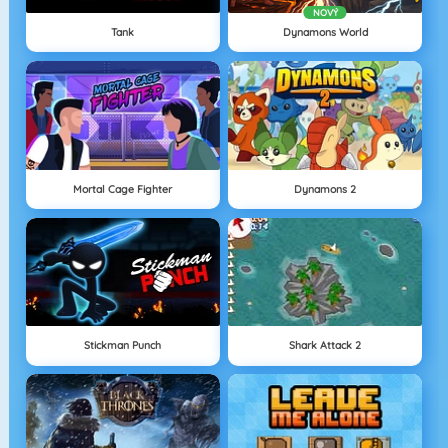
NOVÝ
Tank
Dynamons World
Mortal Cage Fighter
Dynamons 2
Stickman Punch
Shark Attack 2