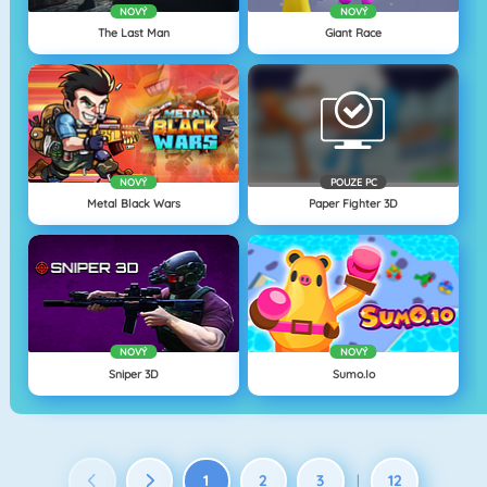
NOVÝ
NOVÝ
The Last Man
Giant Race
NOVÝ
POUZE PC
Metal Black Wars
Paper Fighter 3D
NOVÝ
NOVÝ
Sniper 3D
Sumo.io
1
2
3
12
|