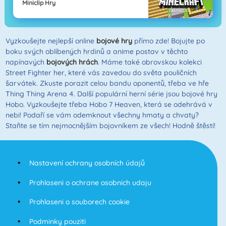
Miniclip Hry
Vyzkoušejte nejlepší online
bojové hry
přímo zde! Bojujte po
boku svých oblíbených hrdinů a anime postav v těchto
napínavých
bojových hrách
. Máme také obrovskou kolekci
Street Fighter her, které vás zavedou do světa pouličních
šarvátek. Zkuste porazit celou bandu oponentů, třeba ve hře
Thing Thing Arena 4. Další populární herní série jsou bojové hry
Hobo. Vyzkoušejte třeba Hobo 7 Heaven, která se odehrává v
nebi! Podaří se vám odemknout všechny hmaty a chvaty?
Staňte se tím nejmocnějším bojovníkem ze všech! Hodně štěstí!
Nastavení ochrany osobních údajů
Prohlaseni o ochrane osobnich udaju
Prohlaseni o souborech cookie
Podminky pouziti