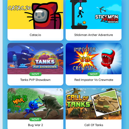
Catac.io
Stickman Archer Adventure
NOVÝ
NOVÝ
Tanks PVP Showdown
Red Impostor Vs Crewmate
NOVÝ
Bug War 2
Call Of Tanks