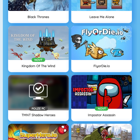
Black Thrones
Leave Me Alone
NOVÝ
Kingdom Of The Wind
FlyorDie.io
POUZE PC
NOVÝ
TMNT Shadow Heroes
Impostor Assassin