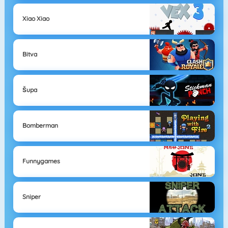
Xiao Xiao
Bitva
Šupa
Bomberman
Funnygames
Sniper