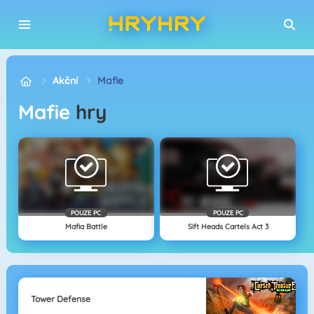
Akční
Mafie
Mafie
hry
POUZE PC
POUZE PC
Mafia Battle
Sift Heads Cartels Act 3
Tower Defense