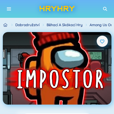
Dobrodružství
Běhací A Skákací Hry
Among Us Onl