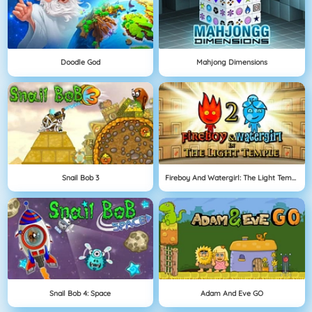
Doodle God
Mahjong Dimensions
Snail Bob 3
Fireboy And Watergirl: The Light Temple
Snail Bob 4: Space
Adam And Eve GO