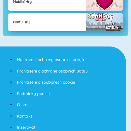
Mobilní Hry
Panfu Hry
Nastavení ochrany osobních údajů
Prohlaseni o ochrane osobnich udaju
Prohlaseni o souborech cookie
Podminky pouziti
O nás
Kontakt
Inzerovat