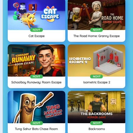
NOVÝ
NOVÝ
Cat Escape
The Road Home: Granny Escape
NOVÝ
NOVÝ
Schoolboy Runaway: Room Escape
Isometric Escape 2
NOVÝ
NOVÝ
Tung Sahur Bots Chase Room
Backrooms