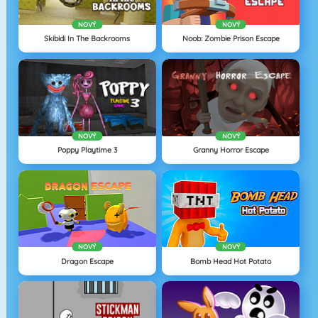
NOVÝ
NOVÝ
Skibidi In The Backrooms
Noob: Zombie Prison Escape
NOVÝ
NOVÝ
Poppy Playtime 3
Granny Horror Escape
NOVÝ
NOVÝ
Dragon Escape
Bomb Head Hot Potato