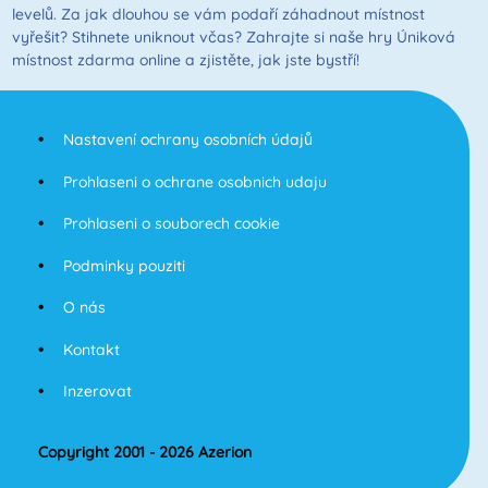
levelů. Za jak dlouhou se vám podaří záhadnout místnost
vyřešit? Stihnete uniknout včas? Zahrajte si naše hry Úniková
místnost zdarma online a zjistěte, jak jste bystří!
Nastavení ochrany osobních údajů
Prohlaseni o ochrane osobnich udaju
Prohlaseni o souborech cookie
Podminky pouziti
O nás
Kontakt
Inzerovat
Copyright 2001 - 2026 Azerion