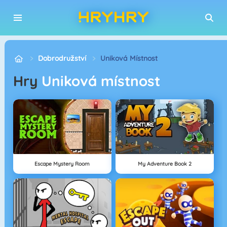
Dobrodružství
Uniková Místnost
Hry
Uniková místnost
Escape Mystery Room
My Adventure Book 2