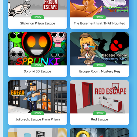
NOVÝ
NOVÝ
Stickman Prison Escape
The Basement Isn't THAT Haunted
NOVÝ
NOVÝ
Sprunki 3D Escape
Escape Room: Mystery Key
NOVÝ
NOVÝ
Jailbreak: Escape From Prison
Red Escape