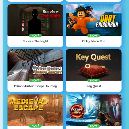
NOVÝ
NOVÝ
Survive The Night
Obby Prison Run
NOVÝ
NOVÝ
Prison Master: Escape Journey
Key Quest
NOVÝ
NOVÝ