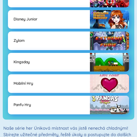
Disney Junior
Zylom
Kingsday
Mobilní Hry
Panfu Hry
Naše série her Úniková místnost vás jistě nenechá chladnými!
Sbírejte užitečné předměty, řeště úkoly a postupujte do dalších