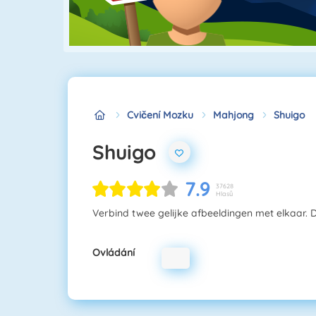
Cvičení Mozku
Mahjong
Shuigo
Shuigo
7.9
37628
Hlasů
Verbind twee gelijke afbeeldingen met elkaar. D
Ovládání