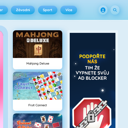
er
Závodni
Sport
Více
Mahjong Deluxe
Fruit Connect