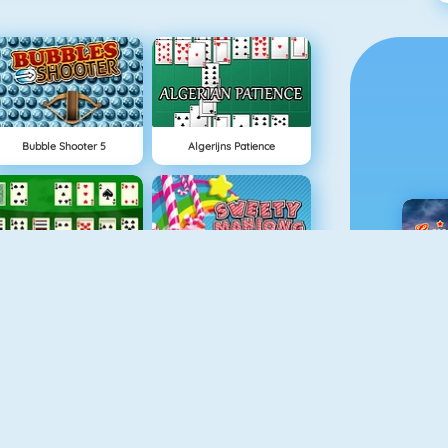
Bubble Shooter 5
Algerijns Patience
Solitaire Game
Sweety Mahjong
C
Bouncing Balls
Mahjong 2