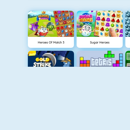
Heroes Of Match 3
Sugar Heroes
Gold Strike
Tetris 1
Bubble Shooter HD
Mahjong 4