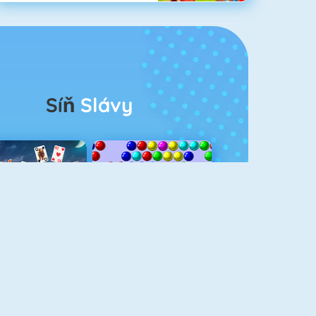
Síň
Slávy
rescent Solitaire 3
Bubble Shooter