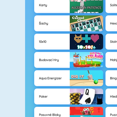
Karty
Solit
Šachy
Hex
10x10
Stol
Budovací Hry
Mahj
Aqua Energizer
Bing
Poker
Hled
Posuvné Bloky
Puzz