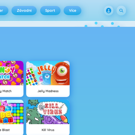
er
Závodni
Sport
Více
y Match
Jelly Madness
e Blast
Kill Virus