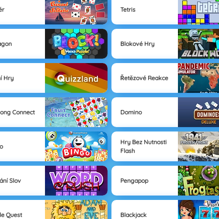
ér
Tetris
agon
Blokové Hry
ní Hry
Řetězové Reakce
ong Connect
Domino
Hry Bez Nutnosti
o
Flash
ání Slov
Pengapop
le Quest
Blackjack