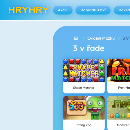
Akční
Dobrodružství
Doved
Cvičení Mozku
3 V
3 v řade
Shape Matcher
Fruit Ma
Crazy Zoo
Monster 