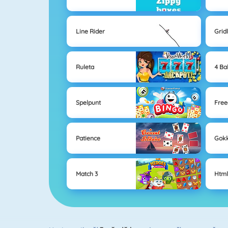
Line Rider
Grid
Ruleta
4 Ba
Spelpunt
Free
Patience
Gok
Match 3
Html