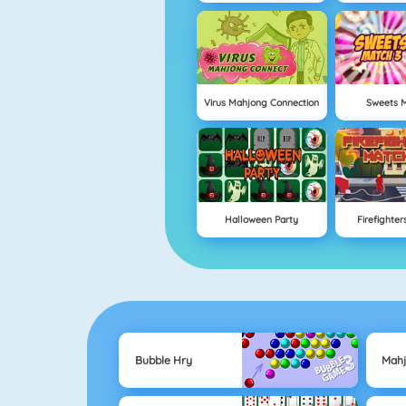
Virus Mahjong Connection
Sweets M
Halloween Party
Firefighter
Bubble Hry
Mah