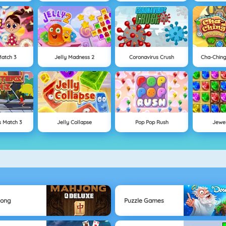
atch 3
Jelly Madness 2
Coronavirus Crush
Cha-Chin
s Match 3
Jelly Collapse
Pop Pop Rush
Jewe
jong
Puzzle Games