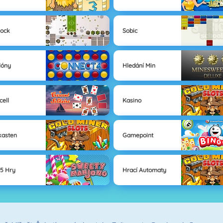
lock
Sobic
lóny
Hledání Min
cell
Kasino
kasten
Gamepoint
5 Hry
Hrací Automaty