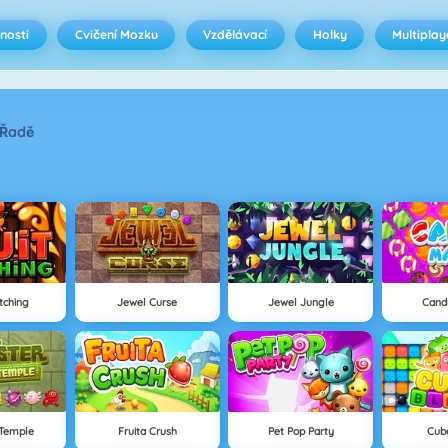
nosti
Cvičení Mozku
Vzdělávací
Holky
Multiplay
 Řadě
tching
Jewel Curse
Jewel Jungle
Cand
Temple
Fruita Crush
Pet Pop Party
Cub