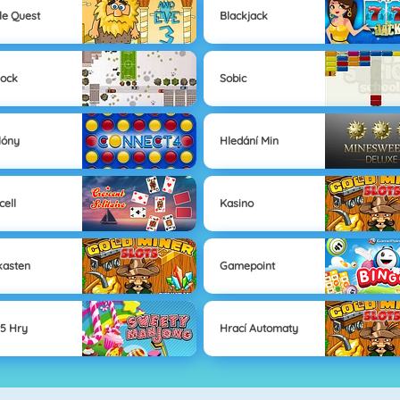
le Quest
Blackjack
lock
Sobic
lóny
Hledání Min
cell
Kasino
kasten
Gamepoint
5 Hry
Hrací Automaty