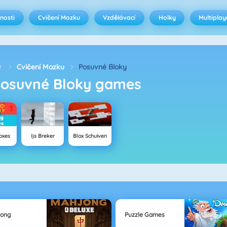
nosti
Cvičení Mozku
Vzdělávací
Holky
Multiplay
Cvičení Mozku
Posuvné Bloky
Posuvné Bloky games
oxes
Ijs Breker
Blox Schuiven
jong
Puzzle Games