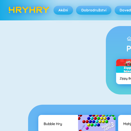
Akční
Dobrodružství
Doved
Zippy B
Bubble Hry
Mah