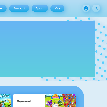
er
Závodni
Sport
Více
Bejeweled