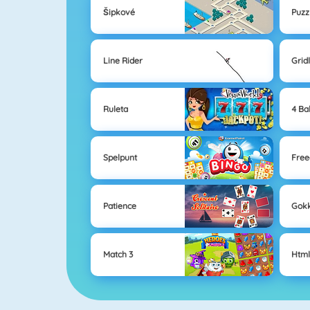
Šipkové
Puzz
Line Rider
Grid
Ruleta
4 Ba
Spelpunt
Free
Patience
Gok
Match 3
Html