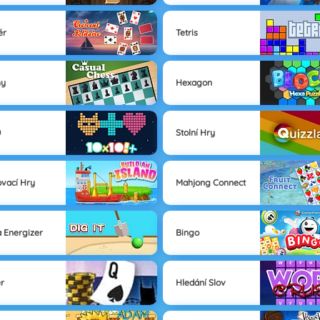
ér
Tetris
hy
Hexagon
0
Stolní Hry
vací Hry
Mahjong Connect
 Energizer
Bingo
r
Hledání Slov