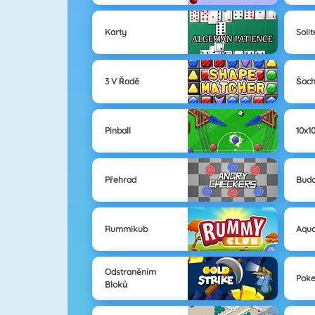
Karty
Solit
3 V Řadě
Šac
Pinball
10x1
Přehrad
Budo
Rummikub
Aqua
Odstraněním
Poke
Bloků