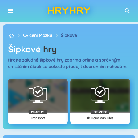
Cvičení Mozku
Šipkové
Šipkové
hry
Hrajte záludné šipkové hry zdarma online a správným
umístěním šipek se pokuste předejít dopravním nehodám.
POUZE PC
POUZE PC
Transport
Ik Houd Van Files