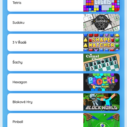
Tetris
Sudoku
3 V Řadě
Šachy
Hexagon
Blokové Hry
Pinball