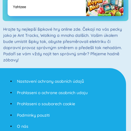
Yahtzee
Hrajte ty nejlepší šipkové hry online zde. Čekají na vás pecky
jako je Ant Tracks, Walking a mnoho dalších. Vašim úkolem
bude umístit šipky tak, abyste přesměrovali elektriku či
dopravní provoz správným směrem a předešli tak nehodám.
Podaří se vám vždy najít ten správný směr? Přejeme hodně
zábavy!
Nastavení ochrany osobních údajů
Prohlaseni o ochrane osobnich udaju
Prohlaseni o souborech cookie
Podminky pouziti
O nás