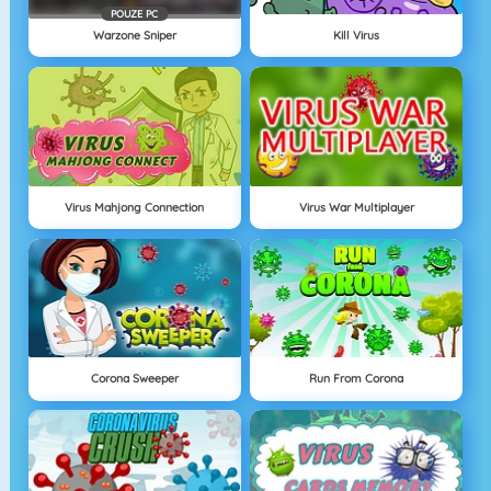
POUZE PC
Warzone Sniper
Kill Virus
Virus Mahjong Connection
Virus War Multiplayer
Corona Sweeper
Run From Corona