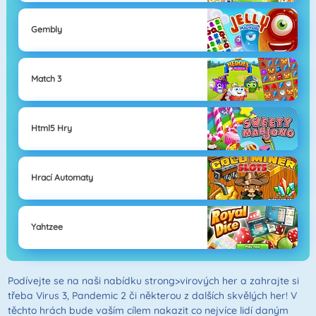
Gembly
Match 3
Html5 Hry
Hrací Automaty
Yahtzee
Podívejte se na naši nabídku strong>virových her a zahrajte si
třeba Virus 3, Pandemic 2 či některou z dalších skvělých her! V
těchto hrách bude vaším cílem nakazit co nejvíce lidí daným