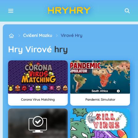
Cvičení Mozku
Virové Hry
Hry Virové
hry
Corona Virus Matching
Pandemic Simulator