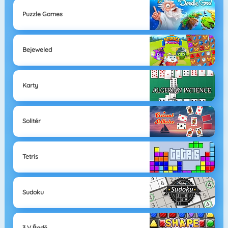
Puzzle Games
Bejeweled
Karty
Solitér
Tetris
Sudoku
3 V Řadě