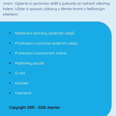
virem. Vyberte si správnou oběť a pokuste se nakazit všechny
kolem. Užijte si spoustu zábavy s těmito hrami s řetězovým
efektem!
Nastavení ochrany osobních údajů
Prohlaseni o ochrane osobnich udaju
Prohlaseni o souborech cookie
Podminky pouziti
O nás
Kontakt
Inzerovat
Copyright 2001 - 2026 Azerion