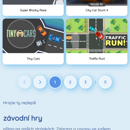
POUZE PC
Super Blocky Race
City Car Stunt 4
Tiny Cars
Traffic Run!
1
2
3
5
|
Hrajte ty nejlepší
závodní hry
přímo na našich stránkách. Zdarma a rovnou ve vašem