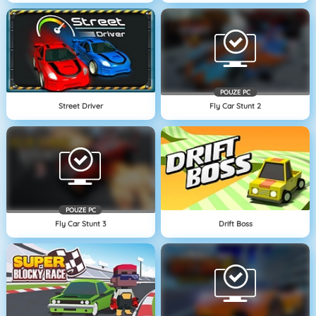
POUZE PC
Street Driver
Fly Car Stunt 2
POUZE PC
Fly Car Stunt 3
Drift Boss