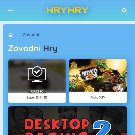
Závodni
Závodni
Hry
POUZE PC
Super Drift 3D
Moto X3M