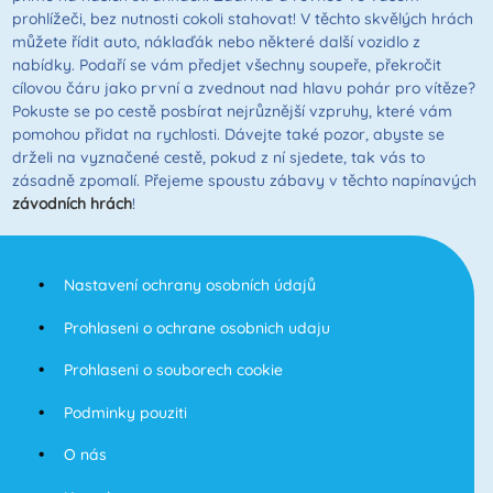
prohlížeči, bez nutnosti cokoli stahovat! V těchto skvělých hrách
můžete řídit auto, náklaďák nebo některé další vozidlo z
nabídky. Podaří se vám předjet všechny soupeře, překročit
cílovou čáru jako první a zvednout nad hlavu pohár pro vítěze?
Pokuste se po cestě posbírat nejrůznější vzpruhy, které vám
pomohou přidat na rychlosti. Dávejte také pozor, abyste se
drželi na vyznačené cestě, pokud z ní sjedete, tak vás to
zásadně zpomalí. Přejeme spoustu zábavy v těchto napínavých
závodních hrách
!
Nastavení ochrany osobních údajů
Prohlaseni o ochrane osobnich udaju
Prohlaseni o souborech cookie
Podminky pouziti
O nás