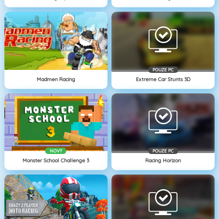
POUZE PC
Madmen Racing
Extreme Car Stunts 3D
NOVÝ
POUZE PC
Monster School Challenge 3
Racing Horizon