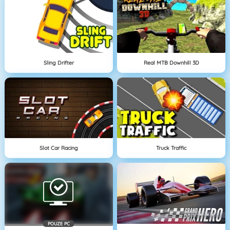
Sling Drifter
Real MTB Downhill 3D
Slot Car Racing
Truck Traffic
POUZE PC