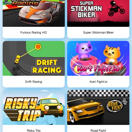
Furious Racing HD
Super Stickman Biker
Drift Racing
Kart Fight.io
Risky Trip
Road Fight