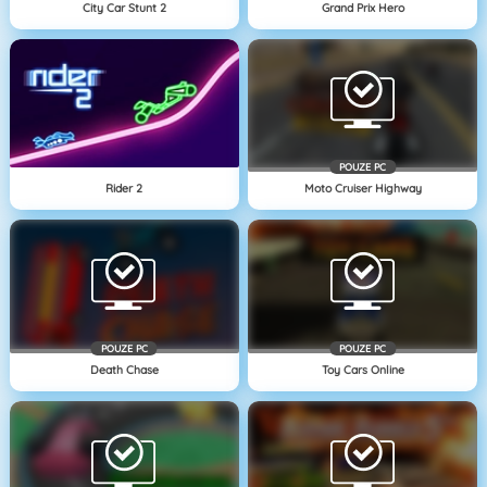
City Car Stunt 2
Grand Prix Hero
POUZE PC
Rider 2
Moto Cruiser Highway
POUZE PC
POUZE PC
Death Chase
Toy Cars Online