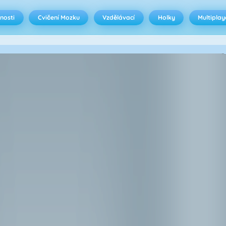
nosti
Cvičení Mozku
Vzdělávací
Holky
Multiplay