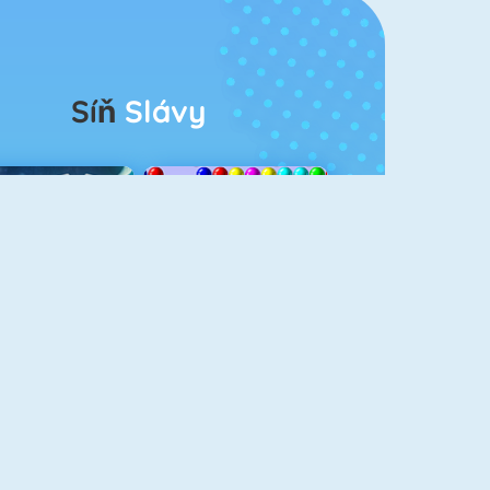
Síň
Slávy
rescent Solitaire 3
Bubble Shooter
eroes Of Match 3