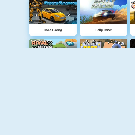
Robo Racing
Rally Racer
Rival Rush
Race Rush
Speed Racer 2
4x4 Offroad Monster Trucks