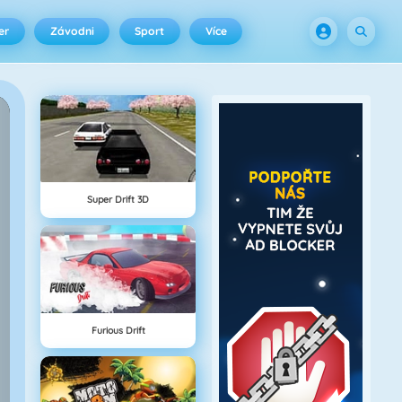
er
Závodni
Sport
Více
Super Drift 3D
Furious Drift