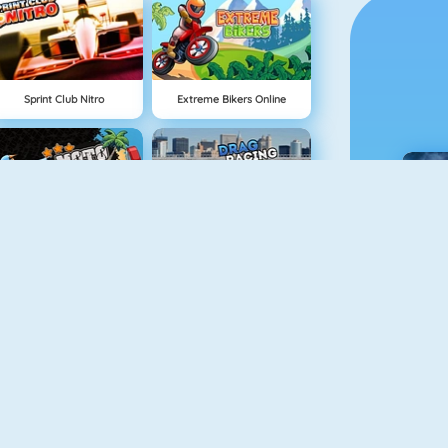
Sprint Club Nitro
Extreme Bikers Online
Moto X3M Pool Party
Drag Racing
C
Sling Drifter
Slot Car Racing
H