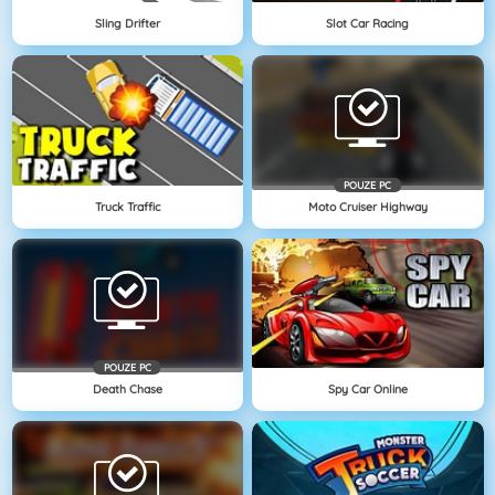
Sling Drifter
Slot Car Racing
POUZE PC
Truck Traffic
Moto Cruiser Highway
POUZE PC
Death Chase
Spy Car Online