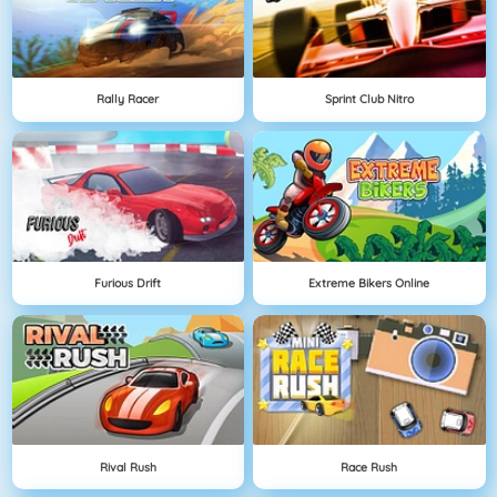
Rally Racer
Sprint Club Nitro
Furious Drift
Extreme Bikers Online
Rival Rush
Race Rush