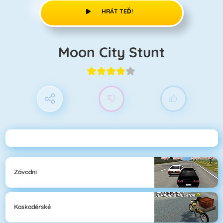
HRÁT TEĎ!
Moon City Stunt
Závodni
Kaskadérské