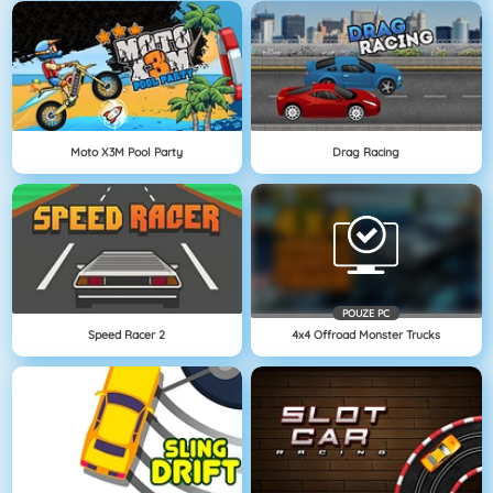
Moto X3M Pool Party
Drag Racing
POUZE PC
Speed Racer 2
4x4 Offroad Monster Trucks