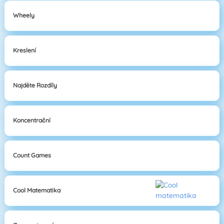
Wheely
Kreslení
Najděte Rozdíly
Koncentrační
Count Games
Cool Matematika