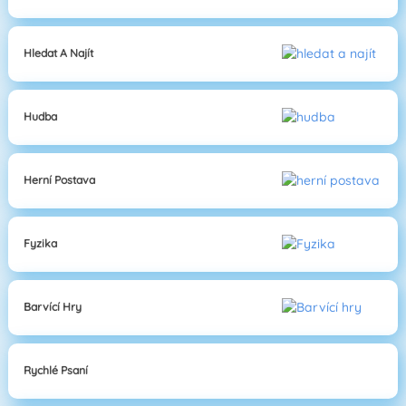
Hledat A Najít
Hudba
Herní Postava
Fyzika
Barvící Hry
Rychlé Psaní