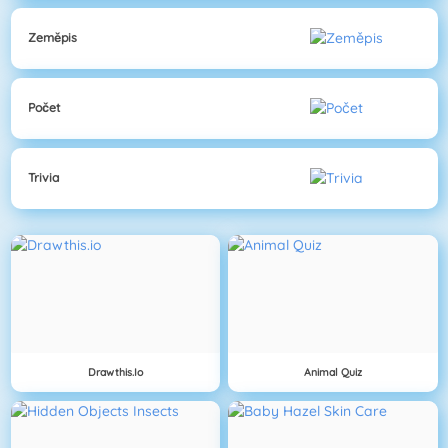
Zeměpis
Počet
Trivia
Drawthis.io
Animal Quiz