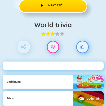
HRÁT TEĎ!
World trivia
Vzdělávací
Trivia