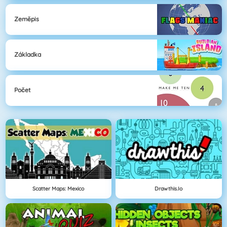
Zeměpis
Základka
Počet
Scatter Maps: Mexico
Drawthis.io