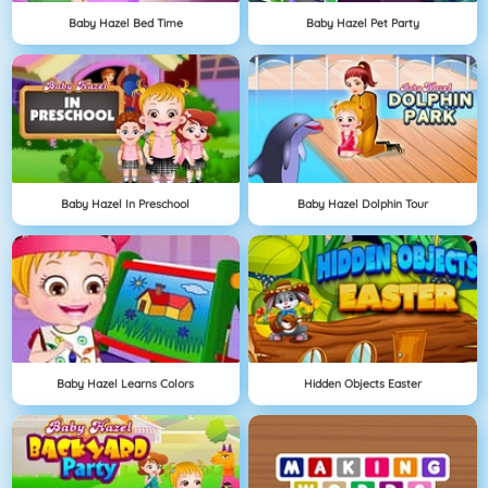
Baby Hazel Bed Time
Baby Hazel Pet Party
Baby Hazel In Preschool
Baby Hazel Dolphin Tour
Baby Hazel Learns Colors
Hidden Objects Easter