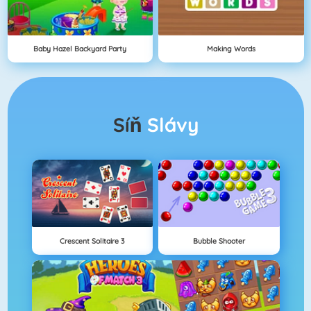
Baby Hazel Backyard Party
Making Words
Síň
Slávy
Crescent Solitaire 3
Bubble Shooter