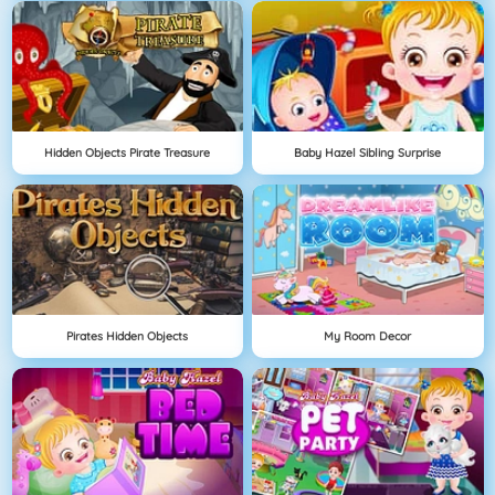
Hidden Objects Pirate Treasure
Baby Hazel Sibling Surprise
Pirates Hidden Objects
My Room Decor