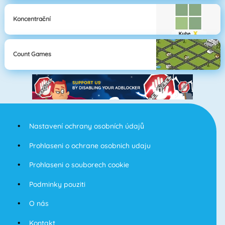
Koncentrační
Count Games
Nastavení ochrany osobních údajů
Prohlaseni o ochrane osobnich udaju
Prohlaseni o souborech cookie
Podminky pouziti
O nás
Kontakt