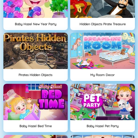
Baby Hazel New Year Party
Hidden Objects Pirate Treasure
Pirates Hidden Objects
My Room Decor
Baby Hazel Bed Time
Baby Hazel Pet Party