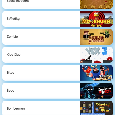
Space Invaders
Střílečky
Zombie
Xiao Xiao
Bitva
Šupa
Bomberman