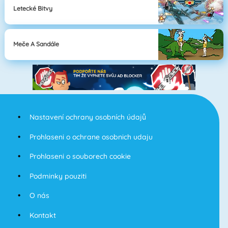
Letecké Bitvy
Meče A Sandále
Nastavení ochrany osobních údajů
Prohlaseni o ochrane osobnich udaju
Prohlaseni o souborech cookie
Podminky pouziti
O nás
Kontakt