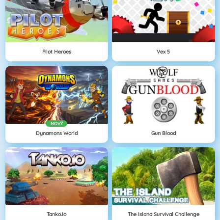
Pilot Heroes
Vex 5
NOVÝ
Dynamons World
Gun Blood
Tanko.io
The Island Survival Challenge