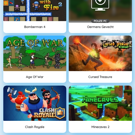
POUZE PC
Bomberman 4
Oermens Gevecht
Age Of War
Cursed Treasure
Clash Royale
Minecaves 2