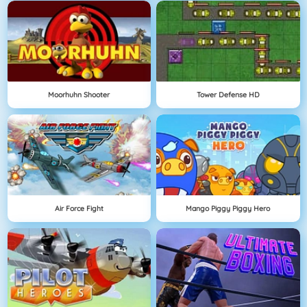
Moorhuhn Shooter
Tower Defense HD
Air Force Fight
Mango Piggy Piggy Hero