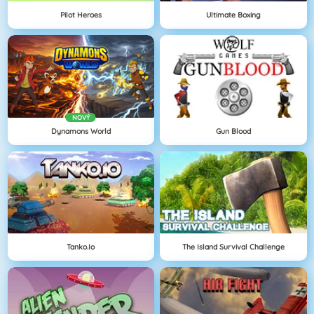
Pilot Heroes
Ultimate Boxing
NOVÝ
Dynamons World
Gun Blood
Tanko.io
The Island Survival Challenge