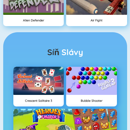
Alien Defender
Air Fight
Síň
Slávy
Crescent Solitaire 3
Bubble Shooter