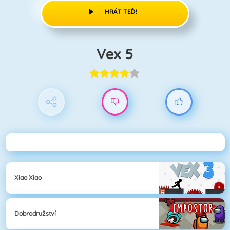
HRÁT TEĎ!
Vex 5
Xiao Xiao
Dobrodružství