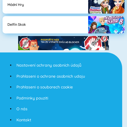
Módní Hry
Delfín Skok
Nastavení ochrany osobních údajů
Prohlaseni o ochrane osobnich udaju
Prohlaseni o souborech cookie
Podminky pouziti
O nás
Kontakt