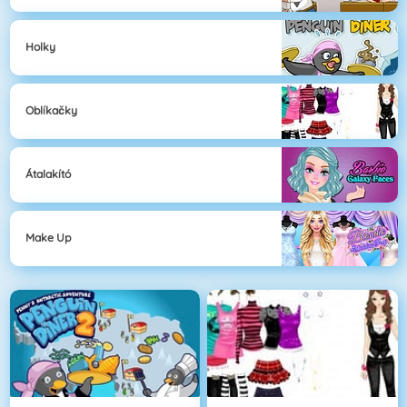
Holky
Oblíkačky
Átalakító
Make Up