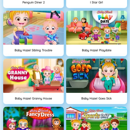
Penguin Diner 2
I Star Girl
Baby Hazel Sibling Trouble
Baby Hazel Playdate
Baby Hazel Granny House
Baby Hazel Goes Sick