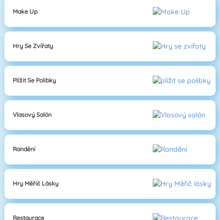
Make Up
Hry Se Zvířaty
Plížit Se Polibky
Vlasový Salón
Randění
Hry Měřič Lásky
Restaurace