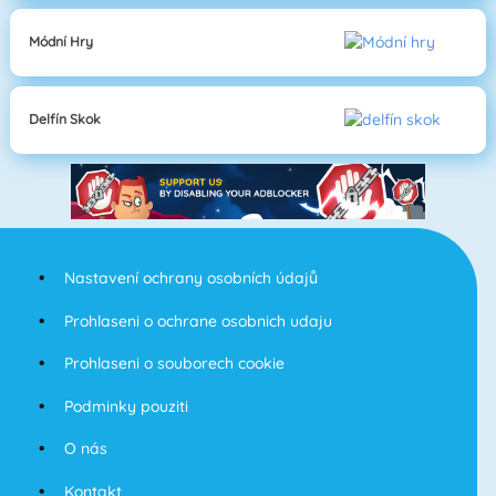
Módní Hry
Delfín Skok
Nastavení ochrany osobních údajů
Prohlaseni o ochrane osobnich udaju
Prohlaseni o souborech cookie
Podminky pouziti
O nás
Kontakt