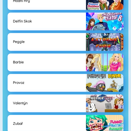
Módní Hry
Delfín Skok
Peggle
Barbie
Provoz
Valentýn
Zubař