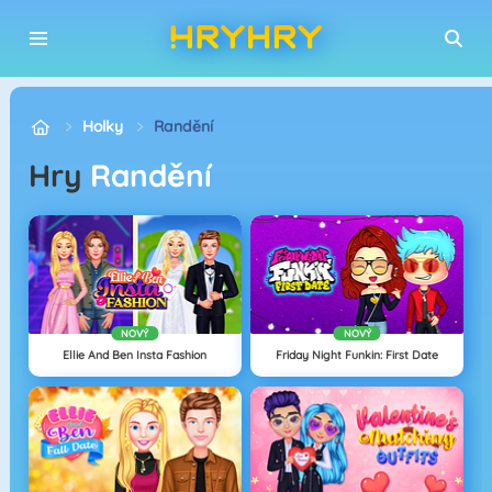
Holky
Randění
Hry
Randění
NOVÝ
NOVÝ
Ellie And Ben Insta Fashion
Friday Night Funkin: First Date