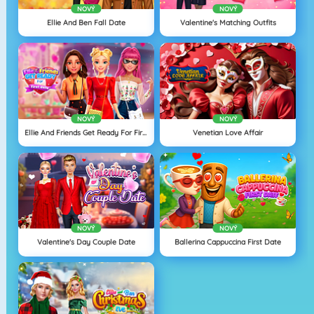
NOVÝ
NOVÝ
Ellie And Ben Fall Date
Valentine's Matching Outfits
NOVÝ
NOVÝ
Ellie And Friends Get Ready For First Date
Venetian Love Affair
NOVÝ
NOVÝ
Valentine's Day Couple Date
Ballerina Cappuccina First Date