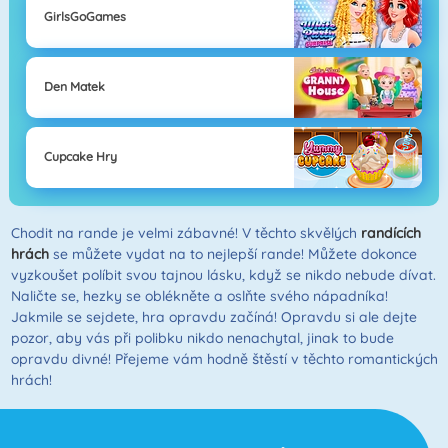
GirlsGoGames
Den Matek
Cupcake Hry
Chodit na rande je velmi zábavné! V těchto skvělých
randících
hrách
se můžete vydat na to nejlepší rande! Můžete dokonce
vyzkoušet políbit svou tajnou lásku, když se nikdo nebude dívat.
Naličte se, hezky se oblékněte a oslňte svého nápadníka!
Jakmile se sejdete, hra opravdu začíná! Opravdu si ale dejte
pozor, aby vás při polibku nikdo nenachytal, jinak to bude
opravdu divné! Přejeme vám hodně štěstí v těchto romantických
hrách!