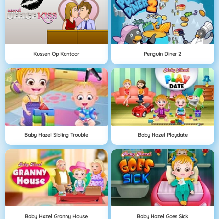
Kussen Op Kantoor
Penguin Diner 2
Baby Hazel Sibling Trouble
Baby Hazel Playdate
Baby Hazel Granny House
Baby Hazel Goes Sick