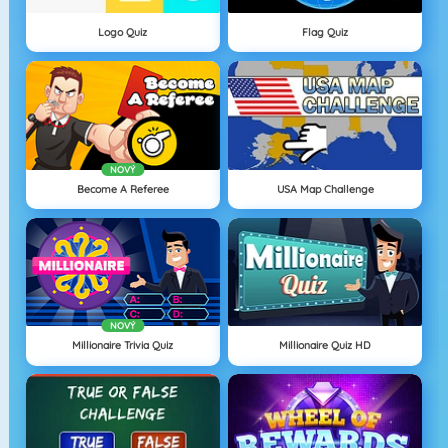
Logo Quiz
Flag Quiz
NOVÝ
Become A Referee
USA Map Challenge
NOVÝ
Millionaire Trivia Quiz
Millionaire Quiz HD