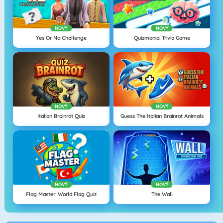
NOVÝ
NOVÝ
Yes Or No Challenge
Quizmania: Trivia Game
NOVÝ
NOVÝ
Italian Brainrot Quiz
Guess The Italian Brainrot Animals
NOVÝ
NOVÝ
Flag Master: World Flag Quiz
The Wall