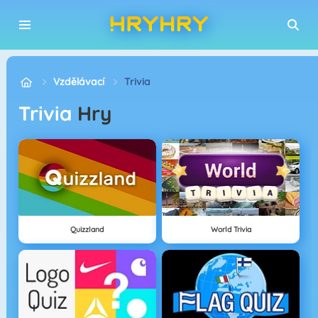
Vzdělávací
Trivia
Trivia
Hry
Quizzland
World Trivia