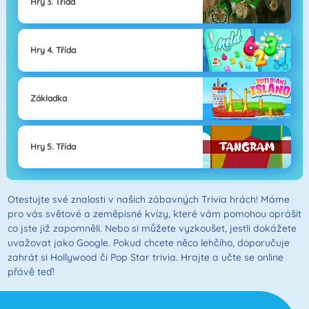
Hry 3. Třída
Hry 4. Třída
Základka
Hry 5. Třída
Otestujte své znalosti v našich zábavných Trivia hrách! Máme
pro vás světové a zeměpisné kvízy, které vám pomohou oprášit
co jste již zapomněli. Nebo si můžete vyzkoušet, jestli dokážete
uvažovat jako Google. Pokud chcete něco lehčího, doporučuje
zahrát si Hollywood či Pop Star trivia. Hrajte a učte se online
přávě teď!