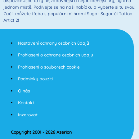
dispozici! Jsou to ty nejzábavnější a nejoblíbenější hry, nyní na
jednom místě. Podívejte se na naši nabídku a vyberte si tu svou!
Začít můžete třeba s populárními hrami Sugar Sugar či Tattoo
Artict 2!
Nastavení ochrany osobních údajů
Prohlaseni o ochrane osobnich udaju
Prohlaseni o souborech cookie
Podminky pouziti
O nás
Kontakt
Inzerovat
Copyright 2001 - 2026 Azerion