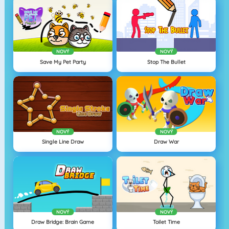
NOVÝ
NOVÝ
Save My Pet Party
Stop The Bullet
NOVÝ
NOVÝ
Single Line Draw
Draw War
NOVÝ
NOVÝ
Draw Bridge: Brain Game
Toilet Time