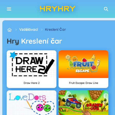
Vzdělávací
Kreslení Čar
Hry
Kreslení čar
Draw Here 2
Fruit Escape: Draw Line