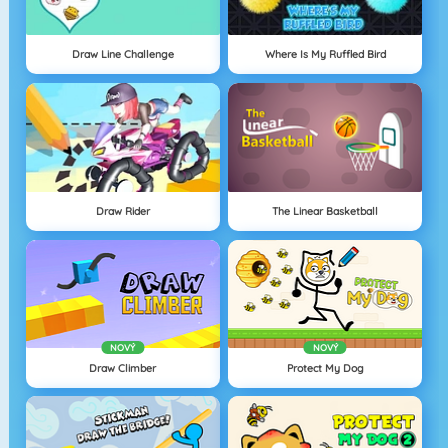
Draw Line Challenge
Where Is My Ruffled Bird
Draw Rider
The Linear Basketball
NOVÝ
NOVÝ
Draw Climber
Protect My Dog