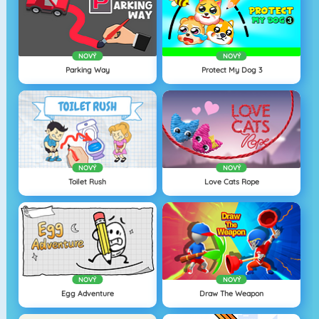
NOVÝ
NOVÝ
Parking Way
Protect My Dog 3
NOVÝ
NOVÝ
Toilet Rush
Love Cats Rope
NOVÝ
NOVÝ
Egg Adventure
Draw The Weapon