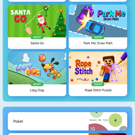
NOVÝ
NOVÝ
Santa Go
Park Me: Draw Path
NOVÝ
NOVÝ
Lazy Dog
Rope Stitch Puzzle
Počet