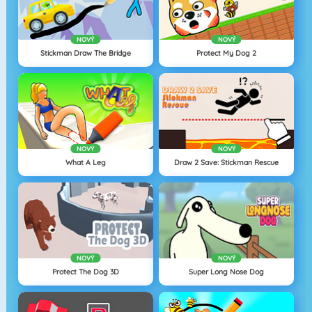
NOVÝ
NOVÝ
Stickman Draw The Bridge
Protect My Dog 2
NOVÝ
NOVÝ
What A Leg
Draw 2 Save: Stickman Rescue
NOVÝ
NOVÝ
Protect The Dog 3D
Super Long Nose Dog