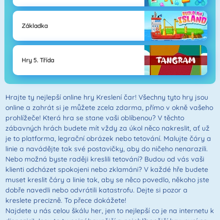
Základka
Hry 5. Třída
Hrajte ty nejlepší online hry Kreslení čar! Všechny tyto hry jsou
online a zahrát si je můžete zcela zdarma, přímo v okně vašeho
prohlížeče! Která hra se stane vaši oblíbenou? V těchto
zábavných hrách budete mít vždy za úkol něco nakreslit, ať už
je to platforma, legrační obrázek nebo tetování. Malujte čáry a
linie a navádějte tak své postavičky, aby do ničeho nenarazili.
Nebo možná byste raději kreslili tetování? Budou od vás vaši
klienti odcházet spokojeni nebo zklamáni? V každé hře budete
muset kreslit čáry a linie tak, aby se něco povedlo, někoho jste
dobře navedli nebo odvrátili katastrofu. Dejte si pozor a
kreslete precizně. To přece dokážete!
Najdete u nás celou škálu her, jen to nejlepší co je na internetu k