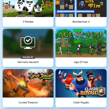
3 Pandas
Bomberman 4
POUZE PC
Oermens Gevecht
Age Of War
Cursed Treasure
Clash Royale