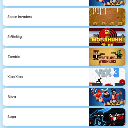
Space Invaders
Střílečky
Zombie
Xiao Xiao
Bitva
Šupa