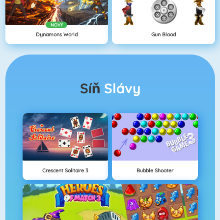
NOVÝ
Dynamons World
Gun Blood
Síň
Slávy
Crescent Solitaire 3
Bubble Shooter