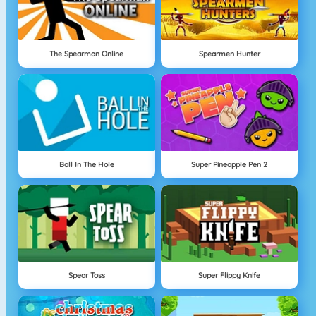
The Spearman Online
Spearmen Hunter
Ball In The Hole
Super Pineapple Pen 2
Spear Toss
Super Flippy Knife