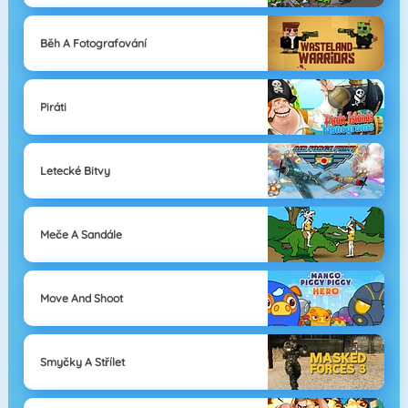
Běh A Fotografování
Piráti
Letecké Bitvy
Meče A Sandále
Move And Shoot
Smyčky A Střílet