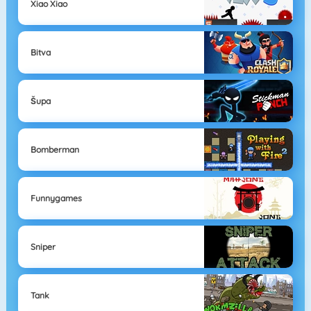
Xiao Xiao
Bitva
Šupa
Bomberman
Funnygames
Sniper
Tank