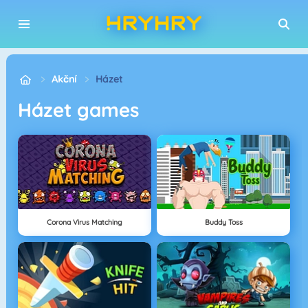
Akční
Házet
Házet games
Corona Virus Matching
Buddy Toss