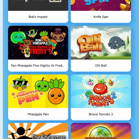
Balls Impact
Knife Spin
Pen Pineapple Five Nights At Freddy's
Olli Ball
Pineapple Pen
Brave Tomato 2