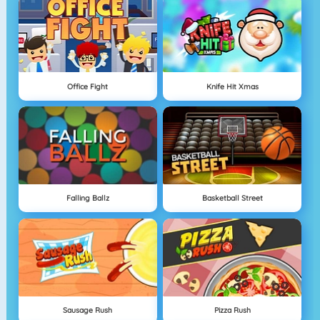
Office Fight
Knife Hit Xmas
Falling Ballz
Basketball Street
Sausage Rush
Pizza Rush