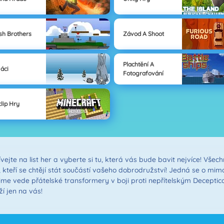
h Brothers
Závod A Shoot
Plachtění A
áci
Fotografování
clip Hry
vejte na list her a vyberte si tu, která vás bude bavit nejvíce! Vše
 kteří se chtějí stát součástí vašeho dobrodružství! Jedná se o mimo
rime vede přátelské transformery v boji proti nepřítelským Decepti
í jen na vás!