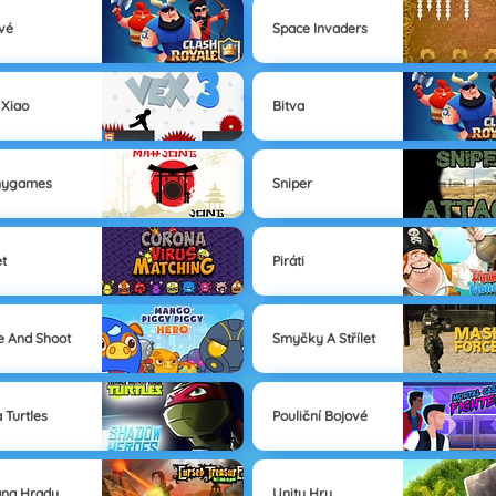
vé
Space Invaders
 Xiao
Bitva
nygames
Sniper
t
Piráti
 And Shoot
Smyčky A Střílet
a Turtles
Pouliční Bojové
na Hradu
Unity Hry