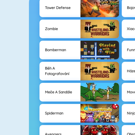
Tower Defense
Bojo
Zombie
Xiao
Bomberman
Fun
Běh A
Háze
Fotografování
Meče A Sandále
Move
Spiderman
Ninj
Avengers
Obra