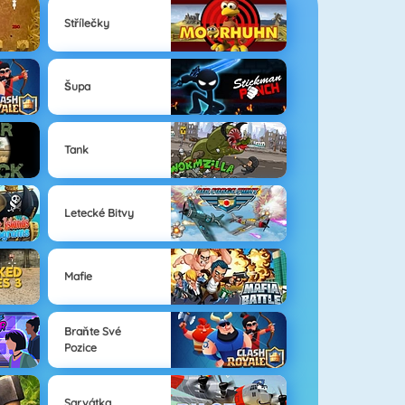
Střílečky
Šupa
Tank
Letecké Bitvy
Mafie
Braňte Své
Pozice
Sarvátka