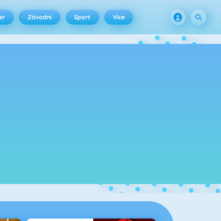
er
Závodni
Sport
Více