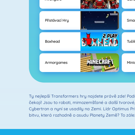
Přistávací Hry
Smas
Boxhead
Tučň
Armorgames
Mini
Ty nejlepší Transformers hry najdete právě zde! Podí
čekají! Jsou to roboti, mimozemšťané a další tvorové,
Cybertron a nyní se usadily na Zemi. Lídr Optimus P
bitvu, která rozhodně o osudu Planety Země? To zálež