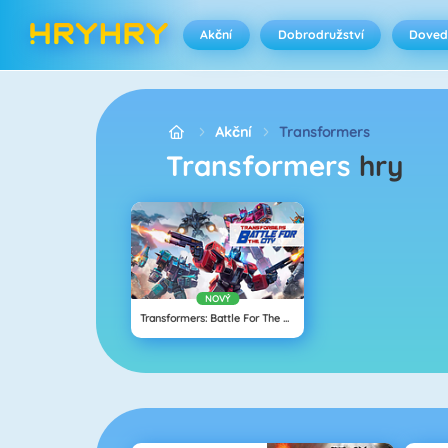
Akční
Dobrodružství
Doved
Akční
Transformers
Transformers
hry
NOVÝ
Transformers: Battle For The City