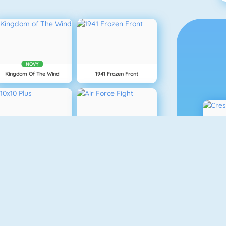
NOVÝ
Kingdom Of The Wind
1941 Frozen Front
10x10 Plus
Air Force Fight
C
Age Of War
Vex 3