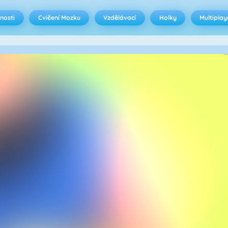
nosti
Cvičení Mozku
Vzdělávací
Holky
Multiplay