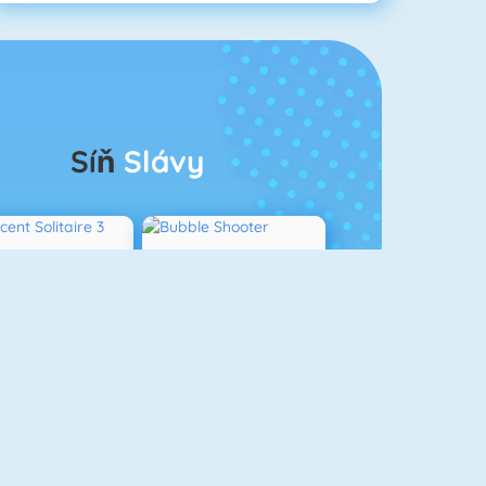
Síň
Slávy
rescent Solitaire 3
Bubble Shooter