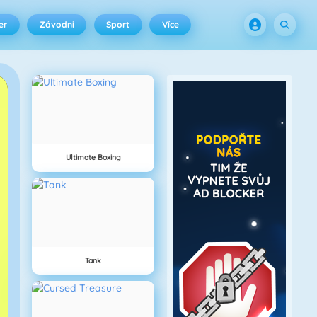
er
Závodni
Sport
Více
Ultimate Boxing
Tank