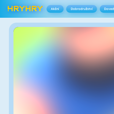
Akční
Dobrodružství
Doved