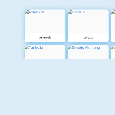
Asteroids
Lordz.io
Tanko.io
Sweety Mahjong
Bomberman 4
Oermens Gevecht