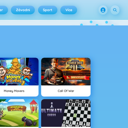
er
Závodni
Sport
Více
Money Movers
Call Of War