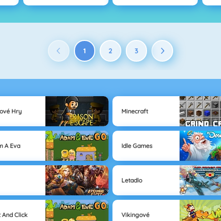
1
2
3
ové Hry
Minecraft
m A Eva
Idle Games
Letadlo
t And Click
Vikingové