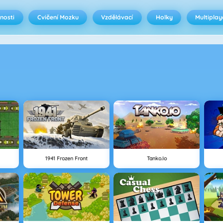
nosti
Cvičení Mozku
Vzdělávací
Holky
Multiplay
1941 Frozen Front
Tanko.io