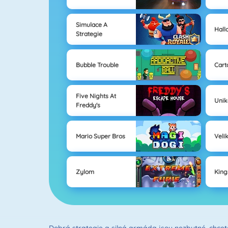
Simulace A
Hall
Strategie
Bubble Trouble
Cart
Five Nights At
Unik
Freddy's
Mario Super Bros
Veli
Zylom
King