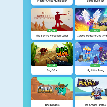
Master Chess Multiplayer
Slime Rush TD
NOVÝ
NOVÝ
The Bonfire Forsaken Lands
NOVÝ
NOVÝ
Bug War
My Little Army
Tiny Diggers
Ice Cream Pirates