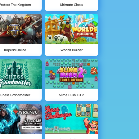
Protect The Kingdom
Ultimate Chess
Imperia Online
Worlds Builder
Chess Grandmaster
Slime Rush TD 2