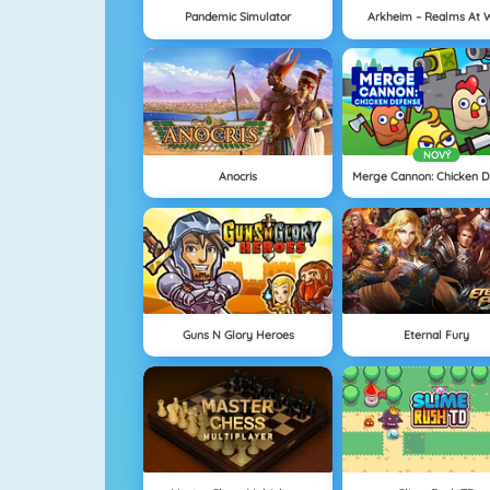
Pandemic Simulator
Arkheim – Realms At 
NOVÝ
Anocris
Guns N Glory Heroes
Eternal Fury