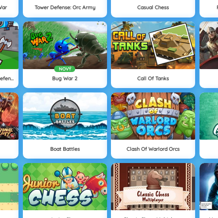
War
Tower Defense: Orc Army
Casual Chess
NOVÝ
Merge Cannon: Chicken Defense
Bug War 2
Call Of Tanks
Boat Battles
Clash Of Warlord Orcs