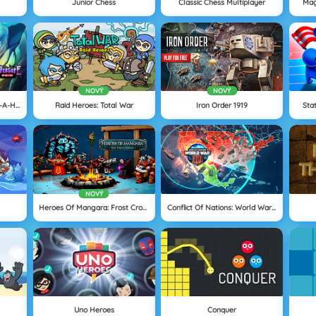
Junior Chess
Classic Chess Multiplayer
Mag
NOVÝ
NOVÝ
Cursed Treasure One-And-A-Half
Raid Heroes: Total War
Iron Order 1919
Sta
NOVÝ
Heroes Of Mangara: Frost Crown
Conflict Of Nations: World War 3
Uno Heroes
Conquer