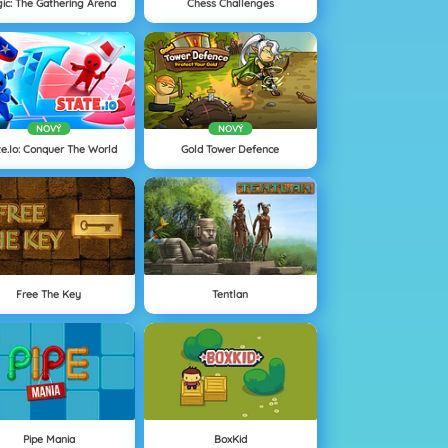
ic: The Gathering Arena
Chess Challenges
NOVÝ
NOVÝ
te.io: Conquer The World
Gold Tower Defence
Free The Key
Tentlan
Pipe Mania
BoxKid