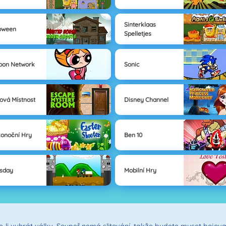
Sinterklaas
oween
Spelletjes
oon Network
Sonic
ová Místnost
Disney Channel
konoční Hry
Ben 10
sday
Mobilní Hry