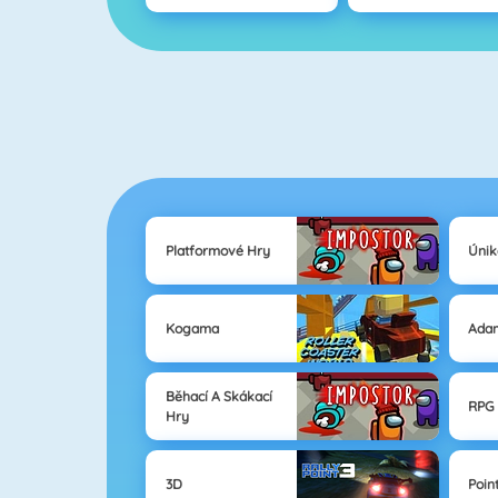
Platformové Hry
Únik
Kogama
Ada
Běhací A Skákací
RPG
Hry
3D
Poin