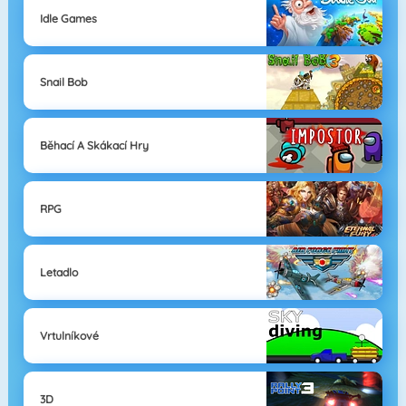
Idle Games
Snail Bob
Běhací A Skákací Hry
RPG
Letadlo
Vrtulníkové
3D