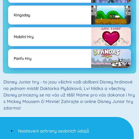
Kingsday
Mobilní Hry
Panfu Hry
Disney Junior hry - to jsou všichni vaši oblíbení Disney hrdinové
na jednom místě! Doktorka Plyšáková, Lví hlídka a všechny
Disney princezny se na vás už těší! Máme pro vás dokonce i hry
s Mickey Mousem či Minnie! Zahrajte si online Disney Junior hry
zdarma!
Nastavení ochrany osobních údajů