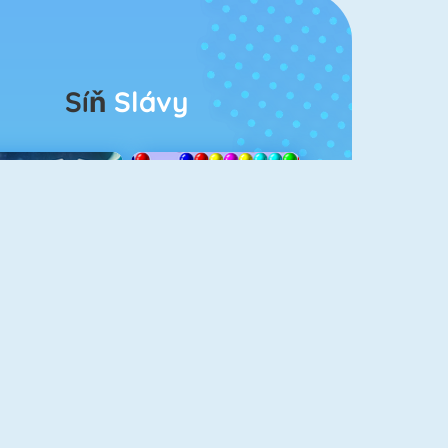
Síň
Slávy
rescent Solitaire 3
Bubble Shooter
eroes Of Match 3