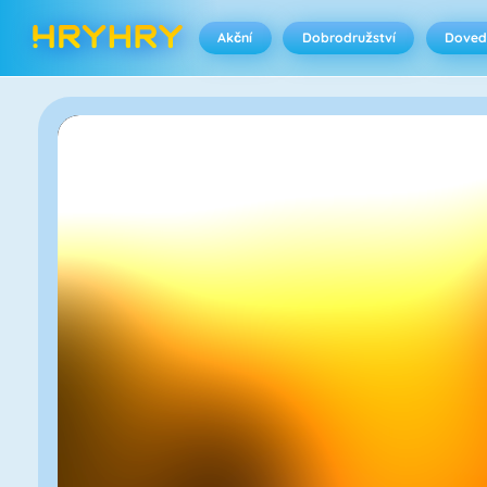
Akční
Dobrodružství
Doved