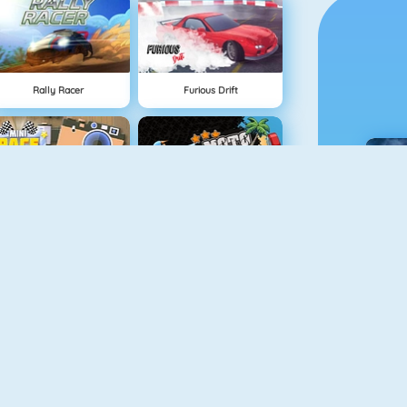
Rally Racer
Furious Drift
Race Rush
Moto X3M Pool Party
C
Sling Drifter
Slot Car Racing
H