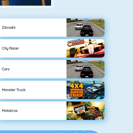
Závodni
City Racer
Cars
Monster Truck
Motokros