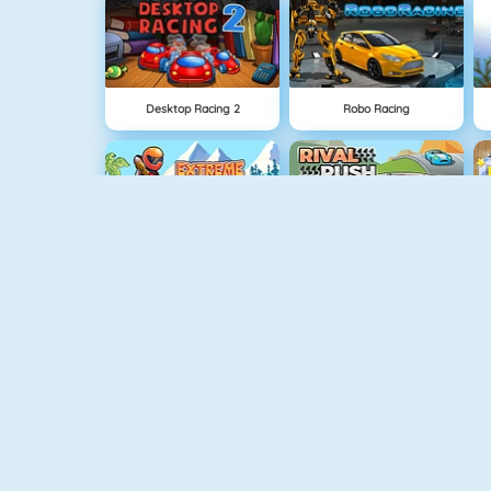
Desktop Racing 2
Robo Racing
Extreme Bikers Online
Rival Rush
Drag Racing
4x4 Offroad Monster Trucks