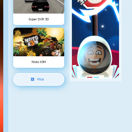
Super Drift 3D
Moto X3M
Více