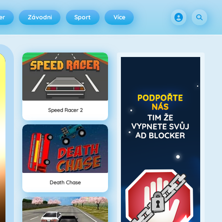
er
Závodni
Sport
Více
Speed Racer 2
Death Chase