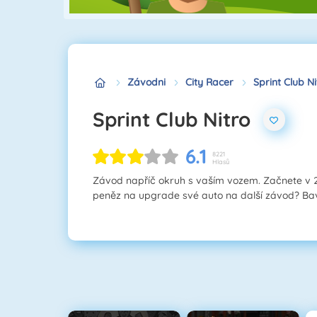
Závodni
City Racer
Sprint Club Ni
Sprint Club Nitro
6.1
8221
Hlasů
Závod napříč okruh s vaším vozem. Začnete v 
peněz na upgrade své auto na další závod? Bav