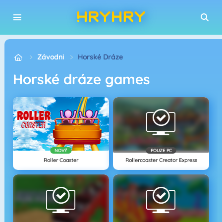
Závodni
Horské Dráze
horské dráze games
NOVÝ
POUZE PC
Roller Coaster
Rollercoaster Creator Express