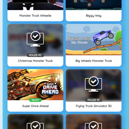
Monster Truck Wheelie
Biggy Way
POUZE PC
Christmas Monster Truck
Big Wheels Monster Truck
NOVÝ
POUZE PC
Super Drive Ahead
Flying Truck Simulator 3D