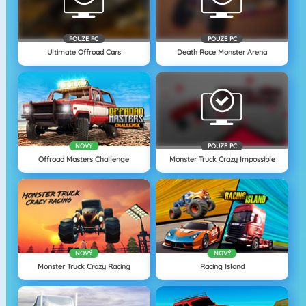
POUZE PC
POUZE PC
Ultimate Offroad Cars
Death Race Monster Arena
NOVÝ
POUZE PC
Offroad Masters Challenge
Monster Truck Crazy Impossible
NOVÝ
NOVÝ
Monster Truck Crazy Racing
Racing Island