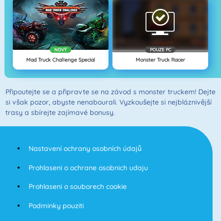
NOVÝ
POUZE PC
Mad Truck Challenge Special
Monster Truck Racer
Připoutejte se a připravte se na závod s monster truckem! Dejte
si však pozor, abyste nenabourali. Vyzkoušejte si nejbláznivější
trasy a sbírejte zajímavé bonusy.
Nastavení ochrany osobních údajů
Prohlaseni o ochrane osobnich udaju
Prohlaseni o souborech cookie
Podminky pouziti