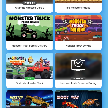
POUZE PC
Ultimate OffRoad Cars 2
Big Monsters Racing
Monster Truck Forest Delivery
Monster Truck Driving
NOVÝ
POUZE PC
Oddbods Monster Truck
Monster Truck Extreme Racing