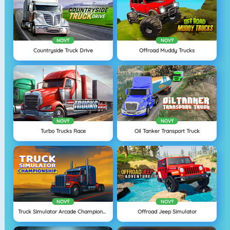
NOVÝ
NOVÝ
Countryside Truck Drive
Offroad Muddy Trucks
NOVÝ
NOVÝ
Turbo Trucks Race
Oil Tanker Transport Truck
NOVÝ
NOVÝ
Truck Simulator Arcade Championship
Offroad Jeep Simulator