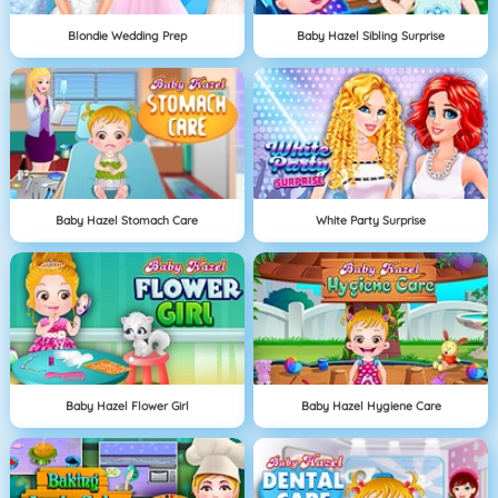
Blondie Wedding Prep
Baby Hazel Sibling Surprise
Baby Hazel Stomach Care
White Party Surprise
Baby Hazel Flower Girl
Baby Hazel Hygiene Care