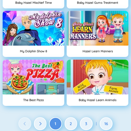
Baby Hazel Mischief Time
Baby Hazel Gums Treatment
My Dolphin Show 8
Hazel Learn Manners
The Best Pizza
Baby Hazel Learn Animals
1
2
3
16
|