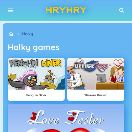
Holky
Holky games
Penguin Diner
Stiekem Kussen