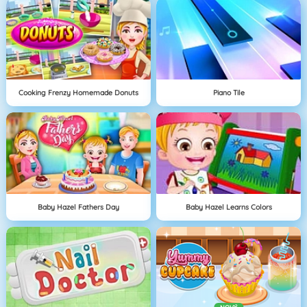
Cooking Frenzy Homemade Donuts
Piano Tile
Baby Hazel Fathers Day
Baby Hazel Learns Colors