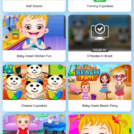
NOVÝ
Nail Doctor
Yummy Cupcakes
POUZE PC
Baby Hazel Kitchen Fun
3 Pandas In Brazil
Cheese Cupcakes
Baby Hazel Beach Party