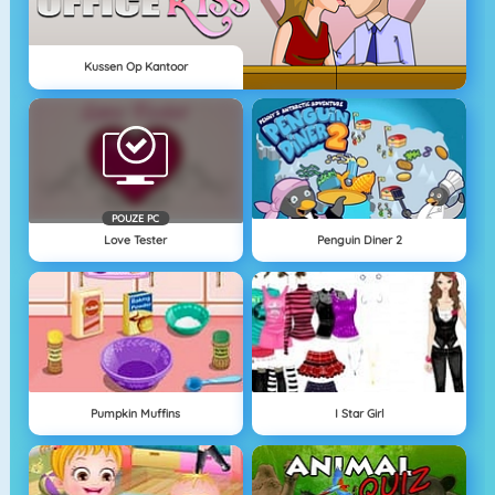
Kussen Op Kantoor
POUZE PC
Love Tester
Penguin Diner 2
Pumpkin Muffins
I Star Girl