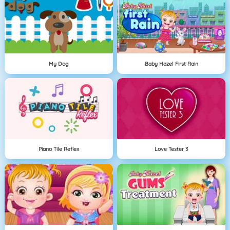
My Dog
Baby Hazel First Rain
Piano Tile Reflex
Love Tester 3