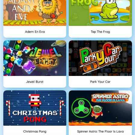
Adem En Eva
Tap The Frog
Jewel Burst
Park Your Car
Christmas Pong
Spinner Astro: The Floor Is Lava