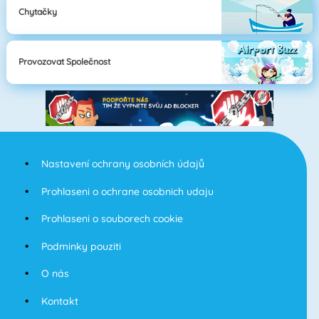
Chytačky
Provozovat Společnost
Nastavení ochrany osobních údajů
Prohlaseni o ochrane osobnich udaju
Prohlaseni o souborech cookie
Podminky pouziti
O nás
Kontakt