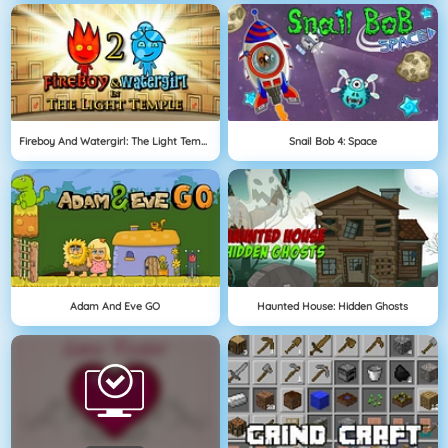
Fireboy And Watergirl: The Light Temple
Snail Bob 4: Space
Adam And Eve GO
Haunted House: Hidden Ghosts