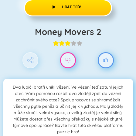
HRÁT TEĎ!
Money Movers 2
Dva lupiči bratři unikl vězení. Ve vězení teď zatuhl jejich
otec. Vám pomohou rozbít dva zloději zpět do vězení
zachránit svého otce? Spolupracovat se shromáždit
všechny pytle peněz a učinit jej k východu. Malý zloděj
může skočit velmi vysoko, a velký zloděj je velmi silný.
Můžete dostat přes všechny překážky s nějaké chytré
týmové spolupráce? Bavte hrát tuto skvělou platformu
puzzle hra!