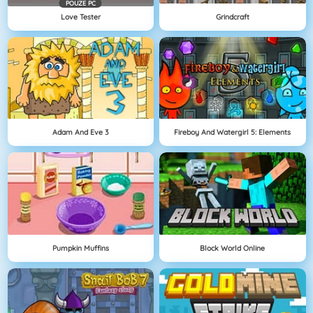
POUZE PC
Love Tester
Grindcraft
Adam And Eve 3
Fireboy And Watergirl 5: Elements
Pumpkin Muffins
Block World Online