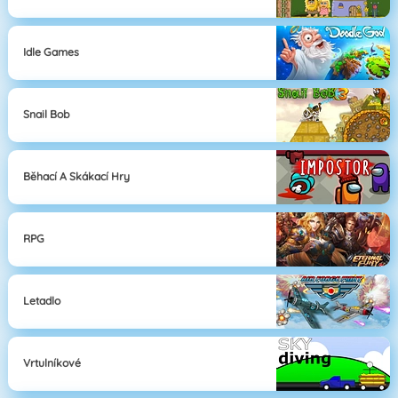
Idle Games
Snail Bob
Běhací A Skákací Hry
RPG
Letadlo
Vrtulníkové