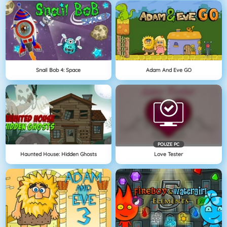
Snail Bob 4: Space
Adam And Eve GO
POUZE PC
Haunted House: Hidden Ghosts
Love Tester