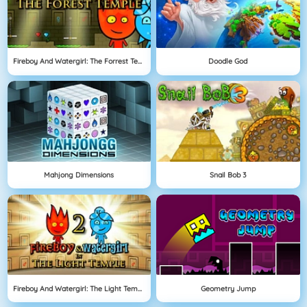
Fireboy And Watergirl: The Forrest Temple
Doodle God
Mahjong Dimensions
Snail Bob 3
Fireboy And Watergirl: The Light Temple
Geometry Jump