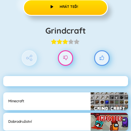
HRÁT TEĎ!
Grindcraft
Minecraft
Dobrodružství