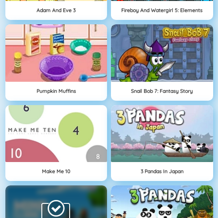
Adam And Eve 3
Fireboy And Watergirl 5: Elements
Pumpkin Muffins
Snail Bob 7: Fantasy Story
Make Me 10
3 Pandas In Japan