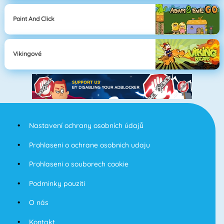
Point And Click
Vikingové
Nastavení ochrany osobních údajů
Prohlaseni o ochrane osobnich udaju
Prohlaseni o souborech cookie
Podminky pouziti
O nás
Kontakt