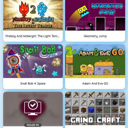
Fireboy And Watergirl: The Light Temple
Geometry Jump
Snail Bob 4: Space
Adam And Eve GO
POUZE PC