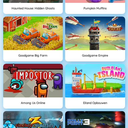
Haunted House: Hidden Ghosts
Pumpkin Muffins
Goodgame Big Farm
Goodgame Empire
Among Us Online
Eiland Opbouwen