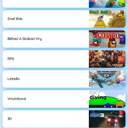
Snail Bob
Běhací A Skákací Hry
RPG
Letadlo
Vrtulníkové
3D