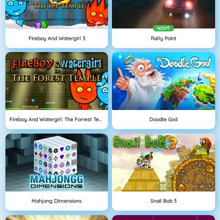
NOVÝ
Fireboy And Watergirl 3
Rally Point
Fireboy And Watergirl: The Forrest Temple
Doodle God
Mahjong Dimensions
Snail Bob 3