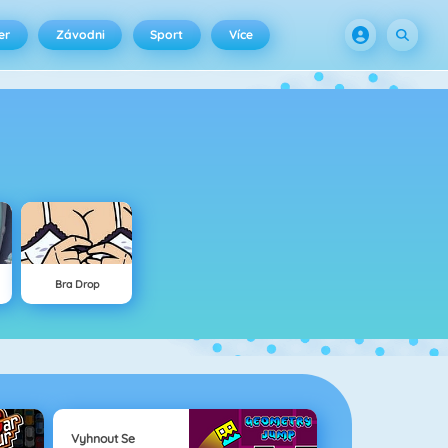
er
Závodni
Sport
Více
Bra Drop
Vyhnout Se