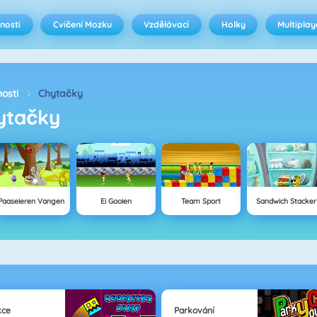
nosti
Cvičení Mozku
Vzdělávací
Holky
Multiplay
osti
Chytačky
ytačky
Paaseieren Vangen
Ei Gooien
Team Sport
Sandwich Stacker
kce
Parkování