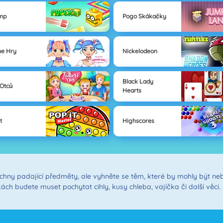
mp
Pogo Skákačky
e Hry
Nickelodeon
Black Lady
Otců
Hearts
t
Highscores
chny padající předměty, ale vyhněte se těm, které by mohly být ne
ách budete muset pochytat cihly, kusy chleba, vajíčka či další věc