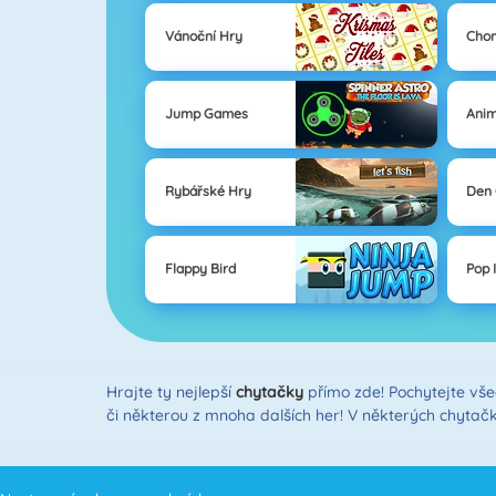
Vánoční Hry
Cho
Jump Games
Anim
Rybářské Hry
Den 
Flappy Bird
Pop I
Hrajte ty nejlepší
chytačky
přímo zde! Pochytejte vše
či některou z mnoha dalších her! V některých chytačk