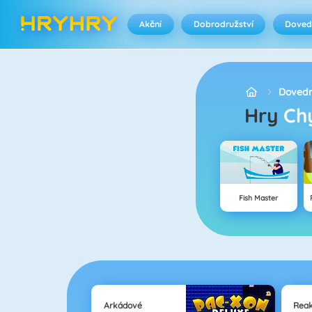
Akční
Dobrodružství
Doved
Dovedn
Hry
Ch
Fish Master
Arkádové
Rea