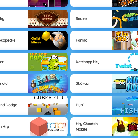
iky
Snake
okopecké
Farma
ker
Ketchapp Hry
noid
Skákací
And Dodge
Rybí
Hry Cheetah
m Hry
Mobile