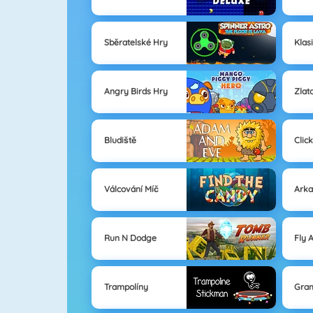
Sběratelské Hry
Klas
Angry Birds Hry
Zlat
Bludiště
Clic
Válcování Míč
Arka
Run N Dodge
Fly 
Trampolíny
Gra