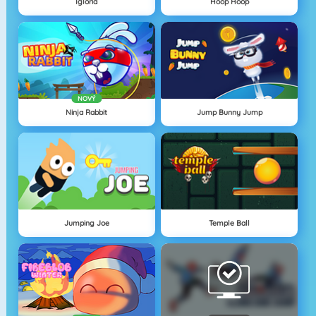
Igloria
Hoop Hoop
NOVÝ
Ninja Rabbit
Jump Bunny Jump
Jumping Joe
Temple Ball