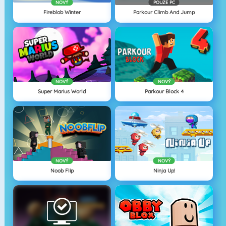
NOVÝ
POUZE PC
Fireblob Winter
Parkour Climb And Jump
NOVÝ
NOVÝ
Super Marius World
Parkour Block 4
NOVÝ
NOVÝ
Noob Flip
Ninja Up!