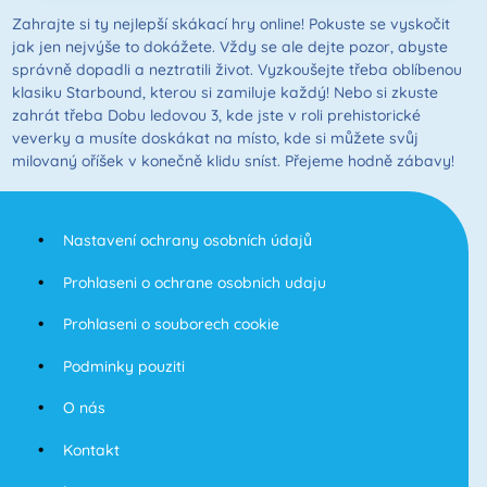
Zahrajte si ty nejlepší skákací hry online! Pokuste se vyskočit
jak jen nejvýše to dokážete. Vždy se ale dejte pozor, abyste
správně dopadli a neztratili život. Vyzkoušejte třeba oblíbenou
klasiku Starbound, kterou si zamiluje každý! Nebo si zkuste
zahrát třeba Dobu ledovou 3, kde jste v roli prehistorické
veverky a musíte doskákat na místo, kde si můžete svůj
milovaný oříšek v konečně klidu sníst. Přejeme hodně zábavy!
Nastavení ochrany osobních údajů
Prohlaseni o ochrane osobnich udaju
Prohlaseni o souborech cookie
Podminky pouziti
O nás
Kontakt