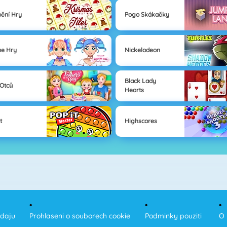
ční Hry
Pogo Skákačky
e Hry
Nickelodeon
Black Lady
Otců
Hearts
t
Highscores
udaju
Prohlaseni o souborech cookie
Podminky pouziti
O 