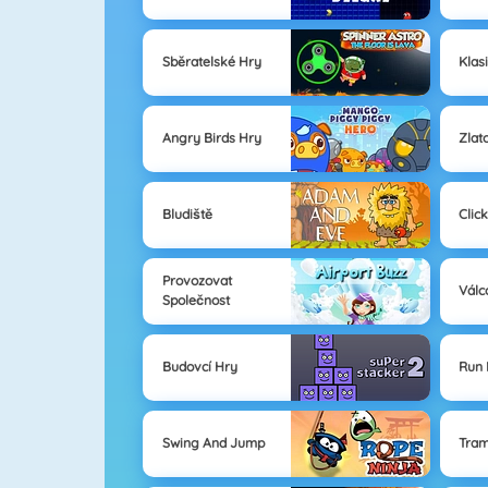
Sběratelské Hry
Klas
Angry Birds Hry
Zlat
Bludiště
Clic
Provozovat
Válc
Společnost
Budovcí Hry
Run
Swing And Jump
Tram