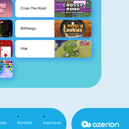
Cross The Road
BitMango
Vlak
nás
Kontakt
Inzerovat