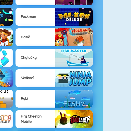
Puckman
Hasič
Chytačky
Skákací
Rybí
Hry Cheetah
Mobile