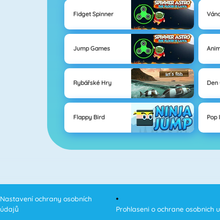
Fidget Spinner
Váno
Jump Games
Anim
Rybářské Hry
Den 
Flappy Bird
Pop I
Nastavení ochrany osobních
údajů
Prohlaseni o ochrane osobnich 