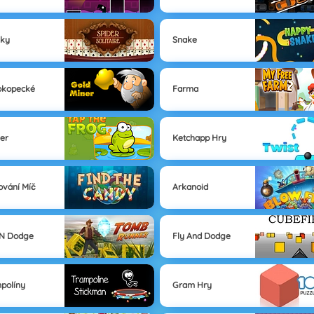
iky
Snake
okopecké
Farma
ker
Ketchapp Hry
ování Míč
Arkanoid
 N Dodge
Fly And Dodge
políny
Gram Hry