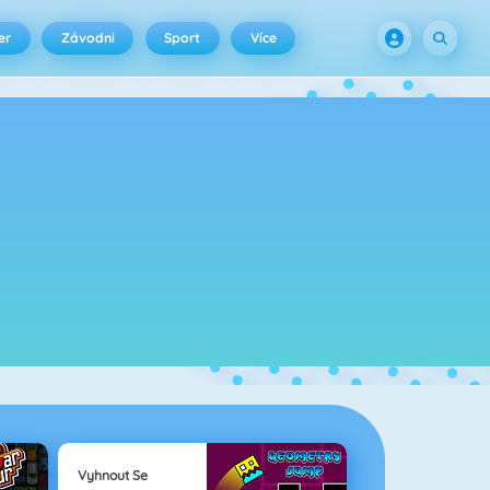
er
Závodni
Sport
Více
Vyhnout Se