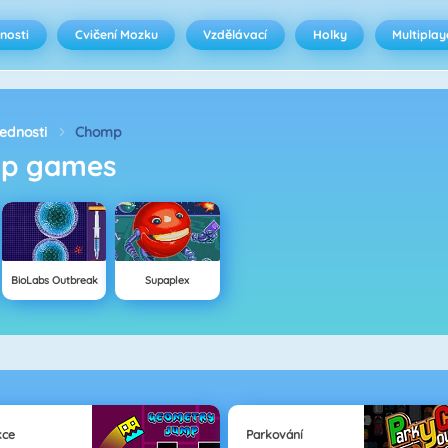
nosti
Cvičení Mozku
Vzdělávací
Holky
Multiplay
ednosti
Chomp
mp games
BioLabs Outbreak
Supaplex
kce
Parkování