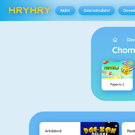
Akční
Dobrodružství
Doved
Dov
cho
Paper.io 2
Arkádové
Rea